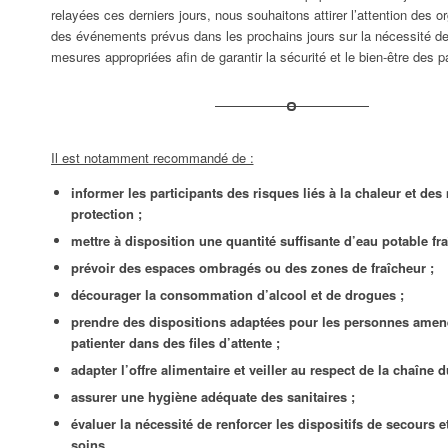
relayées ces derniers jours, nous souhaitons attirer l’attention des o
des événements prévus dans les prochains jours sur la nécessité de
mesures appropriées afin de garantir la sécurité et le bien-être des pa
Il est notamment recommandé de :
informer les participants des risques liés à la chaleur et de
protection ;
mettre à disposition une quantité suffisante d’eau potable fra
prévoir des espaces ombragés ou des zones de fraîcheur ;
décourager la consommation d’alcool et de drogues ;
prendre des dispositions adaptées pour les personnes amen
patienter dans des files d’attente ;
adapter l’offre alimentaire et veiller au respect de la chaîne d
assurer une hygiène adéquate des sanitaires ;
évaluer la nécessité de renforcer les dispositifs de secours 
soins.