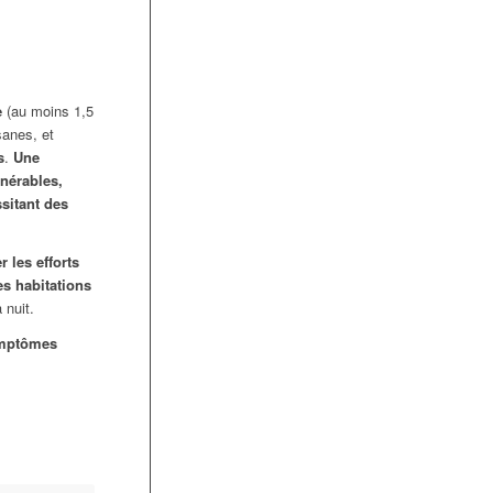
e
(au moins 1,5
sanes, et
s
.
Une
lnérables,
sitant des
r les efforts
es habitations
 nuit.
symptômes