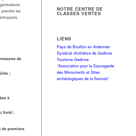
rganisateurs
NOTRE CENTRE DE
 prendre les
CLASSES VERTES
rticipants.
LIENS
Pays de Bouillon en Ardennes
Syndicat d'initiative de Gedinne
s mesures de
Tourisme Gedinne
‘’Association pour la Sauvegarde
des Monuments et Sites
îche ;
archéologiques de la Semois"
ées à
u froid ;
et de premiers