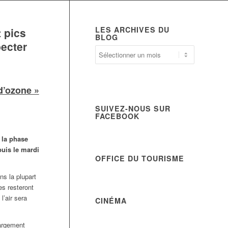
LES ARCHIVES DU
 pics
BLOG
ecter
d’ozone »
SUIVEZ-NOUS SUR
FACEBOOK
e
la phase
puis le mardi
OFFICE DU TOURISME
s la plupart
es resteront
l’air sera
CINÉMA
largement