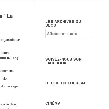
te “La
LES ARCHIVES DU
BLOG
Les
archives
, organisée par
du
Blog
 seront
 tout au long
SUIVEZ-NOUS SUR
FACEBOOK
lassement.
rmale.
OFFICE DU TOURISME
n du passage
CINÉMA
Scaille (Tour