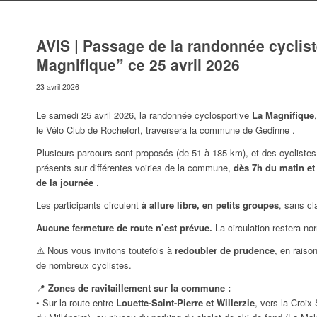
AVIS | Passage de la randonnée cyclis
Magnifique” ce 25 avril 2026
23 avril 2026
Le samedi 25 avril 2026, la randonnée cyclosportive
La Magnifique
le Vélo Club de Rochefort, traversera la commune de Gedinne .
Plusieurs parcours sont proposés (de 51 à 185 km), et des cyclistes
présents sur différentes voiries de la commune,
dès 7h du matin et
de la journée
.
Les participants circulent
à allure libre, en petits groupes
, sans c
Aucune fermeture de route n’est prévue.
La circulation restera no
⚠️ Nous vous invitons toutefois à
redoubler de prudence
, en raiso
de nombreux cyclistes.
📍
Zones de ravitaillement sur la commune :
• Sur la route entre
Louette-Saint-Pierre et Willerzie
, vers la Croix-