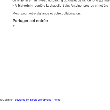
du Millénaire), au niveau du parking du chalet de ski de fond (La M
• À
Malvoisin
, derrière la chapelle Saint-Antoine, près du cimetière
Merci pour votre vigilance et votre collaboration.
Partager cet entrée
ctuGedinne -
powered by Enfold WordPress Theme