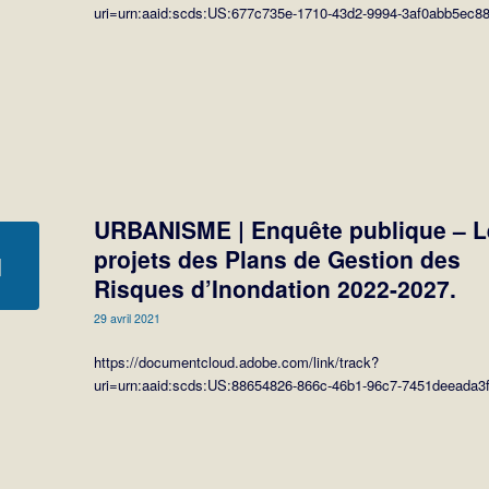
uri=urn:aaid:scds:US:677c735e-1710-43d2-9994-3af0abb5ec8
URBANISME | Enquête publique – L
projets des Plans de Gestion des
Risques d’Inondation 2022-2027.
29 avril 2021
https://documentcloud.adobe.com/link/track?
uri=urn:aaid:scds:US:88654826-866c-46b1-96c7-7451deeada3