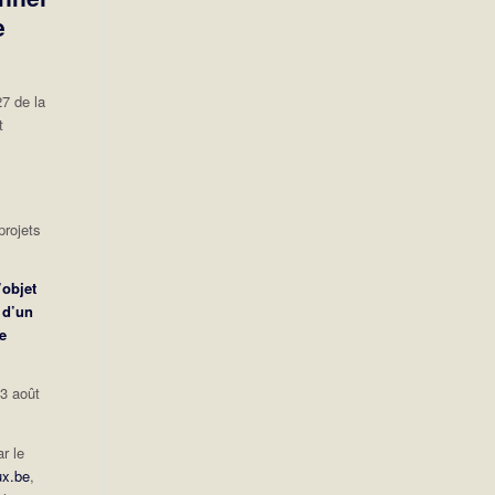
e
7 de la
t
projets
’objet
 d’un
e
23 août
r le
x.be
,