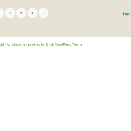
2
4
5
3
Page 
ght - ActuGedinne -
powered by Enfold WordPress Theme