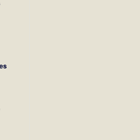
8
es
f