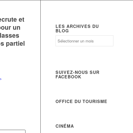
rute et
pour un
LES ARCHIVES DU
BLOG
classes
Les
s partiel
archives
du
Blog
SUIVEZ-NOUS SUR
FACEBOOK
-
OFFICE DU TOURISME
CINÉMA