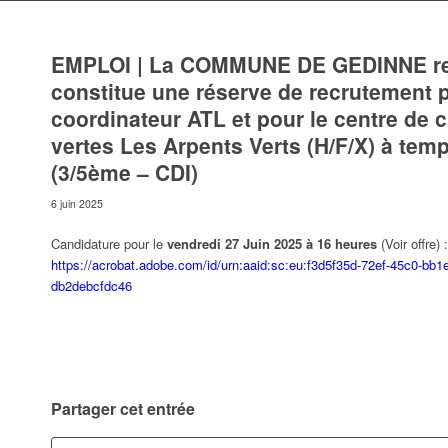
EMPLOI | La COMMUNE DE GEDINNE rec
constitue une réserve de recrutement 
coordinateur ATL et pour le centre de 
vertes Les Arpents Verts (H/F/X) à temp
(3/5ème – CDI)
6 juin 2025
Candidature pour le
vendredi 27 Juin 2025 à 16 heures
(Voir offre) :
https://acrobat.adobe.com/id/urn:aaid:sc:eu:f3d5f35d-72ef-45c0-bb1e
db2debcfdc46
Partager cet entrée