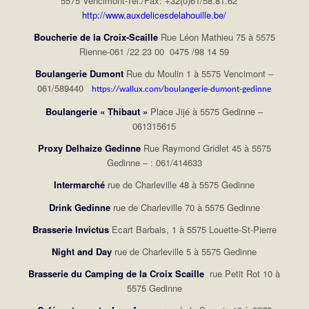
5575 Vencimont-Tél./Fax: +32(0)61/58.81.62
http://www.auxdelicesdelahouille.be/
Boucherie de la Croix-Scaille
Rue Léon Mathieu 75 à 5575
Rienne-061 /22 23 00
0475 /98 14 59
Boulangerie Dumont
Rue du Moulin 1 à 5575 Vencimont –
061/589440
https://wallux.com/boulangerie-dumont-gedinne
Boulangerie « Thibaut »
Place Jijé à 5575 Gedinne –
061315615
Proxy Delhaize Gedinne
Rue Raymond Gridlet 45 à 5575
Gedinne – : 061/414633
Intermarché
rue de Charleville 48 à 5575 Gedinne
Drink Gedinne
rue de Charleville 70 à 5575 Gedinne
Brasserie Invictus
Ecart Barbais, 1 à 5575 Louette-St-Pierre
Night and Day
rue de Charleville 5 à 5575 Gedinne
Brasserie du Camping de la Croix Scaille
rue Petit Rot 10 à
5575 Gedinne