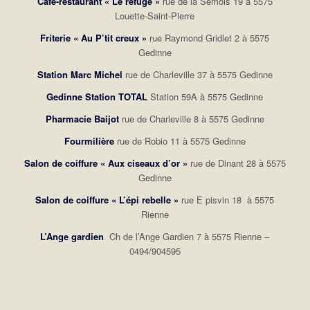
Café-restaurant « Le refuge »
rue de la Semois 19 à 5575
Louette-Saint-Pierre
Friterie « Au P’tit creux »
rue Raymond Gridlet 2 à 5575
Gedinne
Station Marc Michel
rue de Charleville 37 à 5575 Gedinne
Gedinne Station
TOTAL
Station 59A à 5575 Gedinne
Pharmacie Baijot
rue de Charleville 8 à 5575 Gedinne
Fourmilière
rue de Robio 11 à 5575 Gedinne
Salon de coiffure « Aux ciseaux d’or »
rue de Dinant 28 à 5575
Gedinne
Salon de coiffure « L’épi rebelle »
rue E pisvin 18 à 5575
Rienne
L’Ange gardien
Ch de l’Ange Gardien 7 à 5575 Rienne –
0494/904595