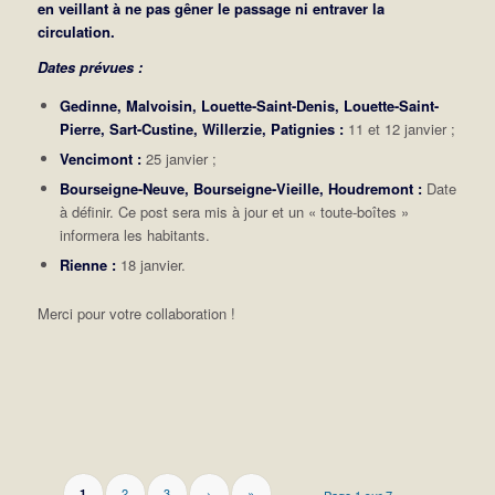
en veillant à ne pas gêner le passage ni entraver la
circulation.
Dates prévues :
Gedinne, Malvoisin, Louette-Saint-Denis, Louette-Saint-
Pierre, Sart-Custine, Willerzie, Patignies :
11 et 12 janvier ;
Vencimont :
25 janvier ;
Bourseigne-Neuve, Bourseigne-Vieille, Houdremont :
Date
à définir. Ce post sera mis à jour et un « toute-boîtes »
informera les habitants.
Rienne :
18 janvier.
Merci pour votre collaboration !
2
3
›
»
1