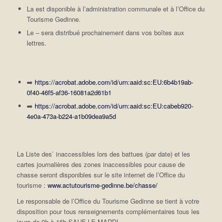
La est disponible à l’administration communale et à l’Office du
Tourisme Gedinne.
Le – sera distribué prochainement dans vos boîtes aux
lettres.
➡️
https://acrobat.adobe.com/id/urn:aaid:sc:EU:6b4b19ab-
0f40-46f5-af36-16081a2d61b1
➡️
https://acrobat.adobe.com/id/urn:aaid:sc:EU:cabeb920-
4e0a-473a-b224-a1b09dea9a5d
La Liste des ́ inaccessibles lors des battues (par date) et les
cartes journalières des zones inaccessibles pour cause de
chasse seront disponibles sur le site internet de l’Office du
tourisme :
www.actutourisme-gedinne.be/chasse/
Le responsable de l’Office du Tourisme Gedinne se tient à votre
disposition pour tous renseignements complémentaires tous les
jours de 9h à 16h SAUF LE MARDI.