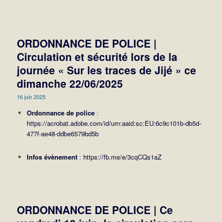
ORDONNANCE DE POLICE |
Circulation et sécurité lors de la
journée « Sur les traces de Jijé » ce
dimanche 22/06/2025
16 juin 2025
Ordonnance de police
:
https://acrobat.adobe.com/id/urn:aaid:sc:EU:6c9c101b-db5d-
477f-ae48-ddbe6579bd5b
Infos évènement
:
https://fb.me/e/3cqCQs1aZ
ORDONNANCE DE POLICE | Ce