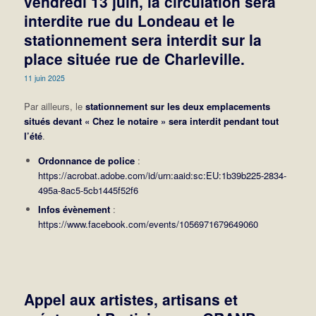
vendredi 13 juin, la circulation sera
interdite rue du Londeau et le
stationnement sera interdit sur la
place située rue de Charleville.
11 juin 2025
Par ailleurs, le
stationnement sur les deux emplacements
situés devant « Chez le notaire » sera interdit pendant tout
l’été
.
Ordonnance de police
:
https://acrobat.adobe.com/id/urn:aaid:sc:EU:1b39b225-2834-
495a-8ac5-5cb1445f52f6
Infos évènement
:
https://www.facebook.com/events/1056971679649060
Appel aux artistes, artisans et