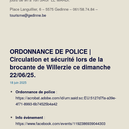
Place Languillier, 6 – 5575 Gedinne – 061/58.74.84 –
tourisme@gedinne.be
ORDONNANCE DE POLICE |
Circulation et sécurité lors de la
brocante de Willerzie ce dimanche
22/06/25.
18 juin 2025
Ordonnance de police
:
https://acrobat.adobe.com/id/urn:aaid:sc:EU:5127d7fa-a39e-
4f71-8993-6b74525b4a42
Info évènement
:
https://www.facebook.com/events/1192386939044303