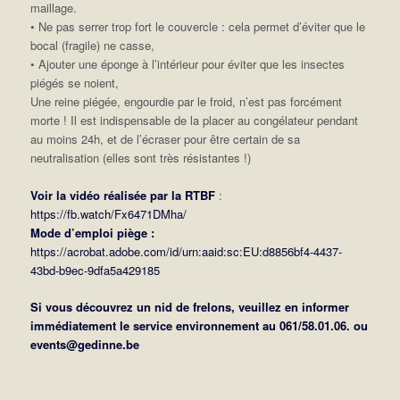
maillage.
• Ne pas serrer trop fort le couvercle : cela permet d’éviter que le
bocal (fragile) ne casse,
• Ajouter une éponge à l’intérieur pour éviter que les insectes
piégés se noient,
Une reine piégée, engourdie par le froid, n’est pas forcément
morte ! Il est indispensable de la placer au congélateur pendant
au moins 24h, et de l’écraser pour être certain de sa
neutralisation (elles sont très résistantes !)
Voir la vidéo réalisée par la RTBF
:
https://fb.watch/Fx6471DMha/
Mode d’emploi piège :
https://acrobat.adobe.com/id/urn:aaid:sc:EU:d8856bf4-4437-
43bd-b9ec-9dfa5a429185
Si vous découvrez un nid de frelons, veuillez en informer
immédiatement le service environnement au 061/58.01.06. ou
events@gedinne.be