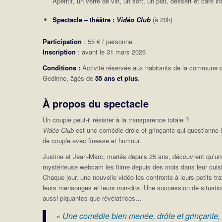
Apéritif, un verre de vin, un soft, un plat, dessert et café in
Spectacle – théâtre :
Vidéo Club
(à 20h)
Participation
: 55 € / personne
Inscription
: avant le 31 mars 2026
Conditions :
Activité réservée aux habitants de la commune 
Gedinne, âgés de
55 ans et plus
.
À propos du spectacle
Un couple peut-il résister à la transparence totale ?
Vidéo Club
est une comédie drôle et grinçante qui questionne l
de couple avec finesse et humour.
Justine et Jean-Marc, mariés depuis 25 ans, découvrent qu’u
mystérieuse webcam les filme depuis des mois dans leur cuis
Chaque jour, une nouvelle vidéo les confronte à leurs petits tra
leurs mensonges et leurs non-dits. Une succession de situati
aussi piquantes que révélatrices…
« Une comédie bien menée, drôle et grinçante,