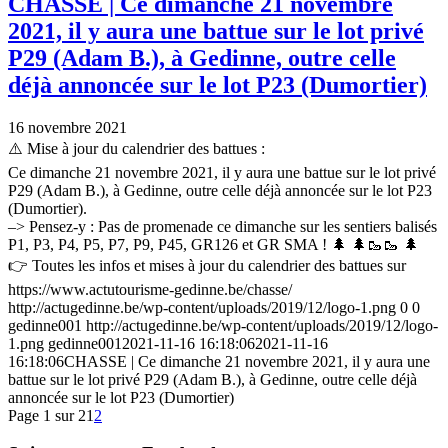
CHASSE | Ce dimanche 21 novembre
2021, il y aura une battue sur le lot privé
P29 (Adam B.), à Gedinne, outre celle
déjà annoncée sur le lot P23 (Dumortier)
16 novembre 2021
⚠️ Mise à jour du calendrier des battues :
Ce dimanche 21 novembre 2021, il y aura une battue sur le lot privé
P29 (Adam B.), à Gedinne, outre celle déjà annoncée sur le lot P23
(Dumortier).
–> Pensez-y : Pas de promenade ce dimanche sur les sentiers balisés
P1, P3, P4, P5, P7, P9, P45, GR126 et GR SMA ! 🌲 🌲🥾🥾 🌲
👉 Toutes les infos et mises à jour du calendrier des battues sur
https://www.actutourisme-gedinne.be/chasse/
http://actugedinne.be/wp-content/uploads/2019/12/logo-1.png
0
0
gedinne001
http://actugedinne.be/wp-content/uploads/2019/12/logo-
1.png
gedinne001
2021-11-16 16:18:06
2021-11-16
16:18:06
CHASSE | Ce dimanche 21 novembre 2021, il y aura une
battue sur le lot privé P29 (Adam B.), à Gedinne, outre celle déjà
annoncée sur le lot P23 (Dumortier)
Page 1 sur 2
1
2