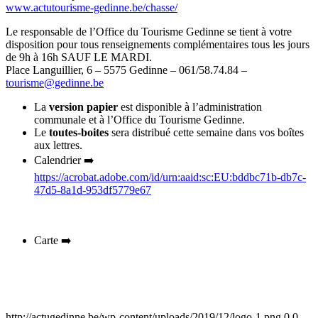
www.actutourisme-gedinne.be/chasse/
Le responsable de l’Office du
Tourisme Gedinne
se tient à votre
disposition pour tous renseignements complémentaires tous les jours
de 9h à 16h SAUF LE MARDI.
Place Languillier, 6 – 5575 Gedinne – 061/58.74.84 –
tourisme@gedinne.be
La
version papier
est disponible à l’administration
communale et à l’Office du Tourisme Gedinne.
Le
toutes-boites
sera distribué cette semaine dans vos boîtes
aux lettres.
Calendrier
➡️
https://acrobat.adobe.com/id/urn:aaid:sc:EU:bddbc71b-db7c-
47d5-8a1d-953df5779e67
Carte
➡️
http://actugedinne.be/wp-content/uploads/2019/12/logo-1.png
0
0