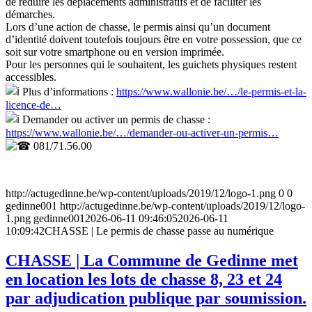
de réduire les déplacements administratifs et de faciliter les
démarches.
Lors d’une action de chasse, le permis ainsi qu’un document
d’identité doivent toutefois toujours être en votre possession, que ce
soit sur votre smartphone ou en version imprimée.
Pour les personnes qui le souhaitent, les guichets physiques restent
accessibles.
Plus d’informations :
https://www.wallonie.be/…/le-permis-et-la-
licence-de…
Demander ou activer un permis de chasse :
https://www.wallonie.be/…/demander-ou-activer-un-permis…
081/71.56.00
http://actugedinne.be/wp-content/uploads/2019/12/logo-1.png
0
0
gedinne001
http://actugedinne.be/wp-content/uploads/2019/12/logo-
1.png
gedinne001
2026-06-11 09:46:05
2026-06-11
10:09:42
CHASSE | Le permis de chasse passe au numérique
CHASSE | La Commune de Gedinne met
en location les lots de chasse 8, 23 et 24
par adjudication publique par soumission.