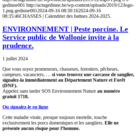
gedinne001
http://actugedinne.be/wp-content/uploads/2019/12/logo-
1.png
gedinne001
2024-09-16 08:30:16
2024-09-16
08:35:46
CHASSES | Calendrier des battues 2024-2025.
ENVIRONNEMENT | Peste porcine. Le
Service public de Wallonie invite à la
prudence.
1 juillet 2024
Que vous soyez promeneurs, chasseurs, forestiers, pêcheurs,
campeurs, vacanciers, …
si vous trouvez une carcasse de sanglier,
signalez-la immédiatement au Département Nature et Forêt
(DNF).
Appelez sans tarder SOS Environnement Nature
au numéro
gratuit 1718.
Ou signalez-le en ligne
Cette maladie virale, presque toujours mortelle, touche
exclusivement les porcs domestiques et les sangliers.
Elle ne
présente aucun risque pour l’homme.