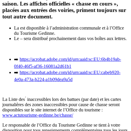
saison. Les affiches officielles « chasse en cours »,
placées aux entrées des voiries, priment toujours sur
tout autre document.
La est disponible à l’administration communale et à l’Office
du Tourisme Gedinne.
Le – sera distribué prochainement dans vos boîtes aux lettres.
➡️
https://acrobat.adobe.com/id/urn:aaid:sc:EU:6b4b19ab-
0f40-46f5-af36-16081a2d61b1
➡️
https://acrobat.adobe.com/id/urn:aaid:sc:EU:cabeb920-
4e0a-473a-b224-a1b09dea9a5d
La Liste des ́ inaccessibles lors des battues (par date) et les cartes
journalières des zones inaccessibles pour cause de chasse seront
disponibles sur le site internet de l’Office du tourisme :
www.actutourisme-gedinne.be/chasse/
Le responsable de l’Office du Tourisme Gedinne se tient à votre
disposition pour tous renseignements complémentaires tous les jours