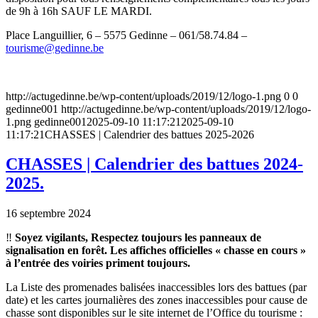
de 9h à 16h SAUF LE MARDI.
Place Languillier, 6 – 5575 Gedinne – 061/58.74.84 –
tourisme@gedinne.be
http://actugedinne.be/wp-content/uploads/2019/12/logo-1.png
0
0
gedinne001
http://actugedinne.be/wp-content/uploads/2019/12/logo-
1.png
gedinne001
2025-09-10 11:17:21
2025-09-10
11:17:21
CHASSES | Calendrier des battues 2025-2026
CHASSES | Calendrier des battues 2024-
2025.
16 septembre 2024
‼️
Soyez vigilants, Respectez toujours les panneaux de
signalisation en forêt. Les affiches officielles « chasse en cours »
à l’entrée des voiries priment toujours.
La Liste des promenades balisées inaccessibles lors des battues (par
date) et les cartes journalières des zones inaccessibles pour cause de
chasse sont disponibles sur le site internet de l’Office du tourisme :