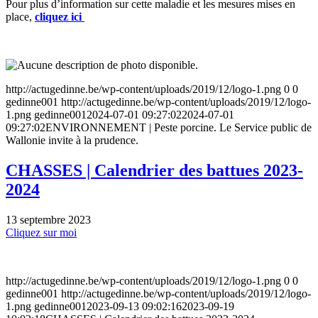
Pour plus d’information sur cette maladie et les mesures mises en
place,
cliquez ici
http://actugedinne.be/wp-content/uploads/2019/12/logo-1.png
0
0
gedinne001
http://actugedinne.be/wp-content/uploads/2019/12/logo-
1.png
gedinne001
2024-07-01 09:27:02
2024-07-01
09:27:02
ENVIRONNEMENT | Peste porcine. Le Service public de
Wallonie invite à la prudence.
CHASSES | Calendrier des battues 2023-
2024
13 septembre 2023
Cliquez sur moi
http://actugedinne.be/wp-content/uploads/2019/12/logo-1.png
0
0
gedinne001
http://actugedinne.be/wp-content/uploads/2019/12/logo-
1.png
gedinne001
2023-09-13 09:02:16
2023-09-19