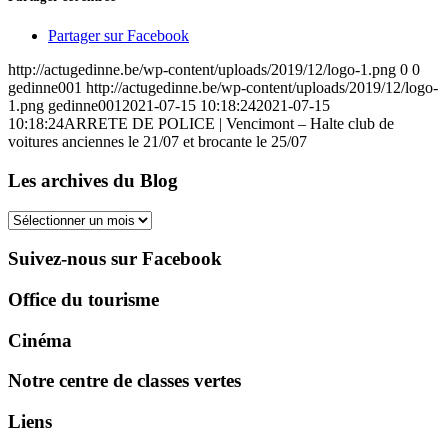
Partager sur Facebook
http://actugedinne.be/wp-content/uploads/2019/12/logo-1.png
0
0
gedinne001
http://actugedinne.be/wp-content/uploads/2019/12/logo-
1.png
gedinne001
2021-07-15 10:18:24
2021-07-15
10:18:24
ARRETE DE POLICE | Vencimont – Halte club de
voitures anciennes le 21/07 et brocante le 25/07
Les archives du Blog
Les
archives
du
Suivez-nous sur Facebook
Blog
Office du tourisme
Cinéma
Notre centre de classes vertes
Liens