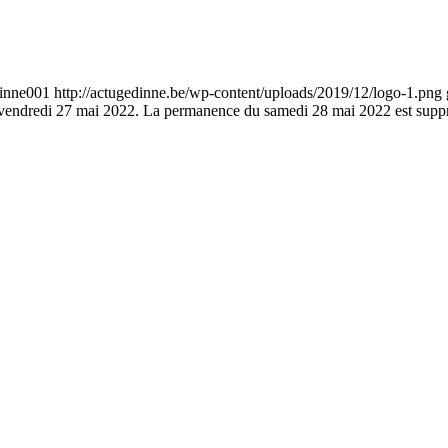
inne001
http://actugedinne.be/wp-content/uploads/2019/12/logo-1.png
t vendredi 27 mai 2022. La permanence du samedi 28 mai 2022 est supp