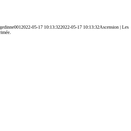
gedinne001
2022-05-17 10:13:32
2022-05-17 10:13:32
Ascension | Les
rimée.