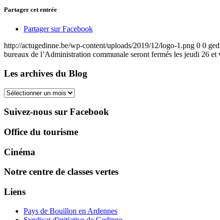
Partager cet entrée
Partager sur Facebook
http://actugedinne.be/wp-content/uploads/2019/12/logo-1.png
0
0
ged
bureaux de l’Administration communale seront fermés les jeudi 26 e
Les archives du Blog
Les
archives
du
Suivez-nous sur Facebook
Blog
Office du tourisme
Cinéma
Notre centre de classes vertes
Liens
Pays de Bouillon en Ardennes
Syndicat d'initiative de Gedinne