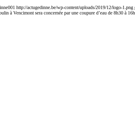
inne001
http://actugedinne.be/wp-content/uploads/2019/12/logo-1.png
 Moulin à Vencimont sera concernée par une coupure d’eau de 8h30 à 16