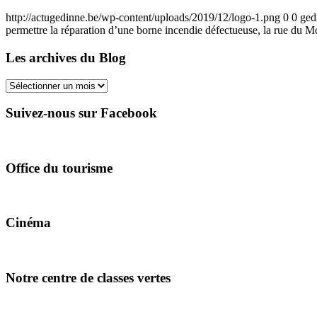
http://actugedinne.be/wp-content/uploads/2019/12/logo-1.png
0
0
ged
permettre la réparation d’une borne incendie défectueuse, la rue du
Les archives du Blog
Les
archives
du
Suivez-nous sur Facebook
Blog
Office du tourisme
Cinéma
Notre centre de classes vertes