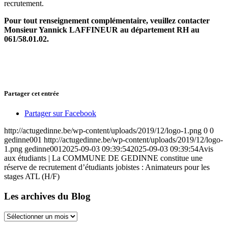
recrutement.
Pour tout renseignement complémentaire, veuillez contacter
Monsieur Yannick LAFFINEUR au département RH au
061/58.01.02.
Partager cet entrée
Partager sur Facebook
http://actugedinne.be/wp-content/uploads/2019/12/logo-1.png
0
0
gedinne001
http://actugedinne.be/wp-content/uploads/2019/12/logo-
1.png
gedinne001
2025-09-03 09:39:54
2025-09-03 09:39:54
Avis
aux étudiants | La COMMUNE DE GEDINNE constitue une
réserve de recrutement d’étudiants jobistes : Animateurs pour les
stages ATL (H/F)
Les archives du Blog
Les
archives