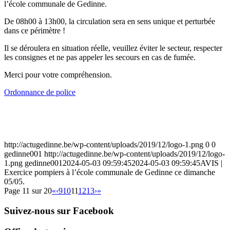
l’école communale de Gedinne.
De 08h00 à 13h00, la circulation sera en sens unique et perturbée
dans ce périmètre !
Il se déroulera en situation réelle, veuillez éviter le secteur, respecter
les consignes et ne pas appeler les secours en cas de fumée.
Merci pour votre compréhension.
Ordonnance de police
http://actugedinne.be/wp-content/uploads/2019/12/logo-1.png
0
0
gedinne001
http://actugedinne.be/wp-content/uploads/2019/12/logo-
1.png
gedinne001
2024-05-03 09:59:45
2024-05-03 09:59:45
AVIS |
Exercice pompiers à l’école communale de Gedinne ce dimanche
05/05.
Page 11 sur 20
«
‹
9
10
11
12
13
›
»
Suivez-nous sur Facebook