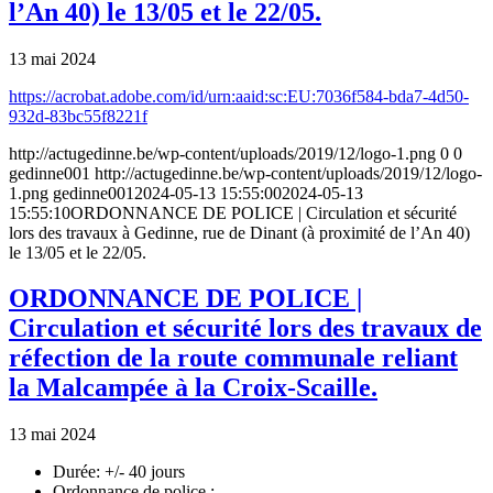
l’An 40) le 13/05 et le 22/05.
13 mai 2024
https://acrobat.adobe.com/id/urn:aaid:sc:EU:7036f584-bda7-4d50-
932d-83bc55f8221f
http://actugedinne.be/wp-content/uploads/2019/12/logo-1.png
0
0
gedinne001
http://actugedinne.be/wp-content/uploads/2019/12/logo-
1.png
gedinne001
2024-05-13 15:55:00
2024-05-13
15:55:10
ORDONNANCE DE POLICE | Circulation et sécurité
lors des travaux à Gedinne, rue de Dinant (à proximité de l’An 40)
le 13/05 et le 22/05.
ORDONNANCE DE POLICE |
Circulation et sécurité lors des travaux de
réfection de la route communale reliant
la Malcampée à la Croix-Scaille.
13 mai 2024
Durée: +/- 40 jours
Ordonnance de police :