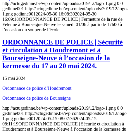
http://actugedinne.be/wp-content/uploads/2019/12/logo-1.png
0
0
gedinne001
http://actugedinne.be/wp-content/uploads/2019/12/logo-
1.png
gedinne001
2024-05-30 16:08:30
2024-05-30
16:09:18
ORDONNANCE DE POLICE | Fermeture de la rue de
Felenne à Bourseigne-Neuve le samedi 01/06 à partir de 17h00 à
l’occasion du souper de l’école.
ORDONNANCE DE POLICE | Sécurité
et circulation à Houdremont et à
Bourseigne-Neuve à l’occasion de la
kermesse du 17 au 20 mai 2024.
15 mai 2024
Ordonnance de police d’Houdremont
Ordonnance de police de Bourseigne
http://actugedinne.be/wp-content/uploads/2019/12/logo-1.png
0
0
gedinne001
http://actugedinne.be/wp-content/uploads/2019/12/logo-
1.png
gedinne001
2024-05-15 08:07:36
2024-05-15
08:11:19
ORDONNANCE DE POLICE | Sécurité et circulation à
Houdremont et à Bourseigne-Neuve à l’occasion de la kermesse du