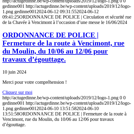
http://actugedinne.be/wp-content/uploads/2019/12/logo-1.png
0
0
gedinne001
http://actugedinne.be/wp-content/uploads/2019/12/logo-
1.png
gedinne001
2024-06-12 09:31:55
2024-06-12
09:41:25
ORDONNANCE DE POLICE | Circulation et sécurité rue
de la Chavée à Vencimont à l’occasion d’une messe le 16/06/2024
ORDONNANCE DE POLICE |
Fermeture de la route à Vencimont, rue
du Moulin, du 10/06 au 12/06 pour
travaux d’égouttage.
10 juin 2024
Merci pour votre compréhension !
Cliquez sur moi
http://actugedinne.be/wp-content/uploads/2019/12/logo-1.png
0
0
gedinne001
http://actugedinne.be/wp-content/uploads/2019/12/logo-
1.png
gedinne001
2024-06-10 13:51:58
2024-06-10
13:51:58
ORDONNANCE DE POLICE | Fermeture de la route à
Vencimont, rue du Moulin, du 10/06 au 12/06 pour travaux
d’égouttage.