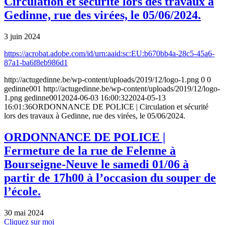
Circulation et sécurité lors des travaux à
Gedinne, rue des virées, le 05/06/2024.
3 juin 2024
https://acrobat.adobe.com/id/urn:aaid:sc:EU:b670bb4a-28c5-45a6-
87a1-ba6f8eb986d1
http://actugedinne.be/wp-content/uploads/2019/12/logo-1.png
0
0
gedinne001
http://actugedinne.be/wp-content/uploads/2019/12/logo-
1.png
gedinne001
2024-06-03 16:00:32
2024-05-13
16:01:36
ORDONNANCE DE POLICE | Circulation et sécurité
lors des travaux à Gedinne, rue des virées, le 05/06/2024.
ORDONNANCE DE POLICE |
Fermeture de la rue de Felenne à
Bourseigne-Neuve le samedi 01/06 à
partir de 17h00 à l’occasion du souper de
l’école.
30 mai 2024
Cliquez sur moi