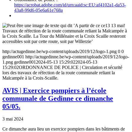
https://acrobat.adobe.com/id/urn:aaid:sc:EU:af4102a1-da53-
43a8-99d6-05e6a61e768a
http://actugedinne.be/wp-content/uploads/2019/12/logo-1.png
0
0
gedinne001
http://actugedinne.be/wp-content/uploads/2019/12/logo-
1.png
gedinne001
2024-05-13 15:29:02
2024-05-13
15:29:02
ORDONNANCE DE POLICE | Circulation et sécurité
lors des travaux de réfection de la route communale reliant la
Malcampée à la Croix-Scaille.
AVIS | Exercice pompiers à l’école
communale de Gedinne ce dimanche
05/05.
3 mai 2024
Ce dimanche aura lieu un exercice pompiers dans les bâtiments de