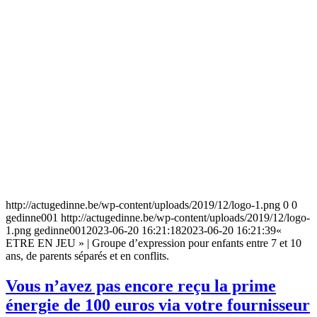
qu’après cette date.
En tout cas, les mots « prime chauffage fédérale » doivent
obligatoirement être mentionnés sur la facture ou le virement.
Attention : c’est le fournisseur qui vous fournissait l’électricité
au 31
mars 2022
qui vous accorde la prime. En outre, votre fournisseur
d’électricité peut vous avoir envoyé un e-mail à ce sujet parce qu’il
ne dispose pas de vos données de paiement. Si vous n’avez pas
répondu à l’e-mail, il est préférable de contacter le fournisseur afin
qu’il puisse payer la prime.
2. Vérifiez si vous avez droit à la prime chauffage
Vous n’avez pas droit à la prime chauffage si le contrat concerne
votre résidence secondaire, si vous vivez dans un logement pour
lequel des frais de séjour sont comptés ou qui bénéficie de
subventions de fonctionnement ou s’il s’agit d’un contrat lié à des
activités professionnelles ou commerciales.
3. Introduisez une demande
La manière la plus rapide de compléter la demande, et donc la
manière la plus rapide également de recevoir la prime, est
d’introduire une demande
en ligne
. Connectez-vous avec votre carte
d’identité électronique ou via itsme et complétez vos informations.