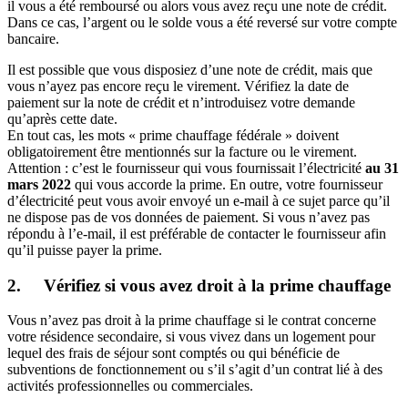
http://actugedinne.be/wp-content/uploads/2019/12/logo-1.png
0
0
gedinne001
http://actugedinne.be/wp-content/uploads/2019/12/logo-
1.png
gedinne001
2022-06-09 11:02:30
2022-06-09 11:02:38
CPAS |
Conférence le 20/06 à 20h00 au CinéGedinne – Aides et primes
pour réduire sa dépendance énergétique
Plate-forme Solidarité Ukraine – ́́ ? Vous
êtes en contact avec une famille
ukrainienne à la recherche d’un
hébergement ? Rendez-vous sur la plate-
forme solidaire
17 mars 2022
Plate-forme Solidarité Ukraine
#solidariteukraine
́́ ?
Vous êtes en contact avec une famille ukrainienne à la recherche
d’un hébergement ?
Rendez-vous sur la plate-forme solidaire
:
http://ukraine.logement.wallonie.be