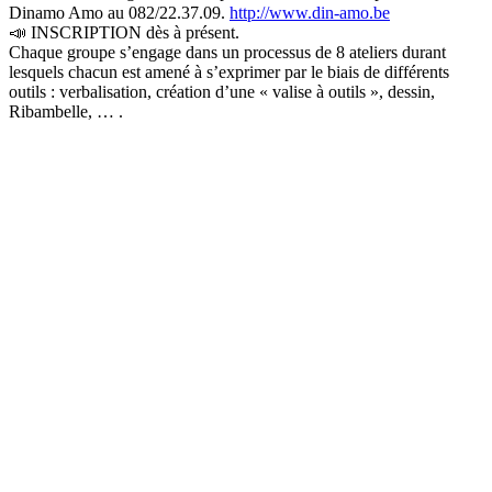
Dinamo Amo
au 082/22.37.09.
http://www.din-amo.be
📣
INSCRIPTION dès à présent.
Chaque groupe s’engage dans un processus de 8 ateliers durant
lesquels chacun est amené à s’exprimer par le biais de différents
outils : verbalisation, création d’une « valise à outils », dessin,
Ribambelle, … .
http://actugedinne.be/wp-content/uploads/2019/12/logo-1.png
0
0
gedinne001
http://actugedinne.be/wp-content/uploads/2019/12/logo-
1.png
gedinne001
2023-06-20 16:21:18
2023-06-20 16:21:39
«
ETRE EN JEU » | Groupe d’expression pour enfants entre 7 et 10
ans, de parents séparés et en conflits.
Vous n’avez pas encore reçu la prime
énergie de 100 euros via votre fournisseur
d’électricité ? Voici les démarches à
suivre
17 août 2022
Depuis le 1er août 2022, vous pouvez demander