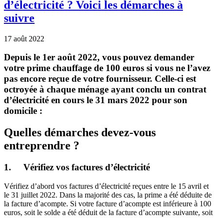
Vous pouvez également introduire votre demande via un
formulaire
papier
.
Vous avez encore des questions ? N’hésitez pas à consulter
les
FAQ
sur notre site internet ou contactez notre Contact Center au
08/120.33 ou via
info.eco@economie.fgov.be
.
http://actugedinne.be/wp-content/uploads/2019/12/logo-1.png
0
0
gedinne001
http://actugedinne.be/wp-content/uploads/2019/12/logo-
1.png
gedinne001
2022-08-17 08:40:34
2022-08-22 15:50:57
Vous
n’avez pas encore reçu la prime énergie de 100 euros via votre
fournisseur d’électricité ? Voici les démarches à suivre
CPAS | Conférence le 20/06 à 20h00 au
CinéGedinne – Aides et primes pour
réduire sa dépendance énergétique
9 juin 2022