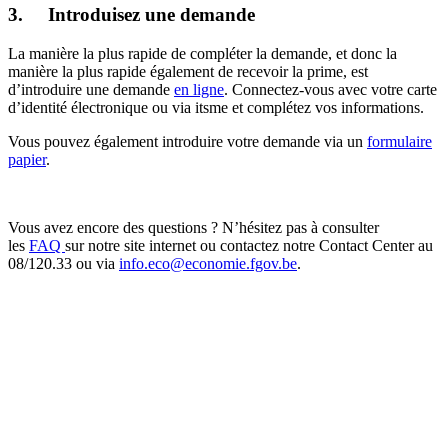
http://actugedinne.be/wp-content/uploads/2019/12/logo-1.png
0
0
gedinne001
http://actugedinne.be/wp-content/uploads/2019/12/logo-
1.png
gedinne001
2022-03-17 11:21:46
2022-03-17 11:22:23
Plate-
forme Solidarité Ukraine – ́́ ? Vous êtes en contact avec une famille
ukrainienne à la recherche d’un hébergement ? Rendez-vous sur la
plate-forme solidaire