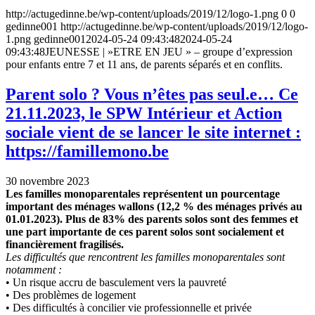
http://actugedinne.be/wp-content/uploads/2019/12/logo-1.png
0
0
gedinne001
http://actugedinne.be/wp-content/uploads/2019/12/logo-
1.png
gedinne001
2024-05-24 09:43:48
2024-05-24
09:43:48
JEUNESSE | »ETRE EN JEU » – groupe d’expression
pour enfants entre 7 et 11 ans, de parents séparés et en conflits.
Parent solo ? Vous n’êtes pas seul.e… Ce
21.11.2023, le SPW Intérieur et Action
sociale vient de se lancer le site internet :
https://famillemono.be
30 novembre 2023
Les familles monoparentales représentent un pourcentage
important des ménages wallons (12,2 % des ménages privés au
01.01.2023). Plus de 83% des parents solos sont des femmes et
une part importante de ces parent solos sont socialement et
financièrement fragilisés.
Les difficultés que rencontrent les familles monoparentales sont
notamment :
• Un risque accru de basculement vers la pauvreté
• Des problèmes de logement
• Des difficultés à concilier vie professionnelle et privée