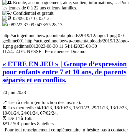
Ecoute, accompagnement, aide, soutien, informations, … Pour
les jeunes de 0 à 22 ans et leurs familles.
Confidentiel et gratuit.
02/09, 07/10, 02/12.
082/22.37.09 0473/55.28.13.
http://actugedinne.be/wp-content/uploads/2019/12/logo-1.png
0
0
gedinne001
http://actugedinne.be/wp-content/uploads/2019/12/logo-
1.png
gedinne001
2023-08-30 11:54:14
2023-08-30
11:54:14
JEUNESSE | Permanences Dinamo
« ETRE EN JEU » | Groupe d’expression
pour enfants entre 7 et 10 ans, de parents
séparés et en conflits.
20 juin 2023
📍
Lieu à définir (en fonction des inscrits).
📆
Les mercredis 04/10/23, 18/10/23, 15/11/23, 29/11/23, 13/12/23,
10/01/24, 24/01/24, 07/02/24.
⏰
De 14 à 16h.
💸
12.50€ pour les 8 ateliers.
ℹ️
Pour tout renseignement complémentaire, n’hésitez pas à contacter