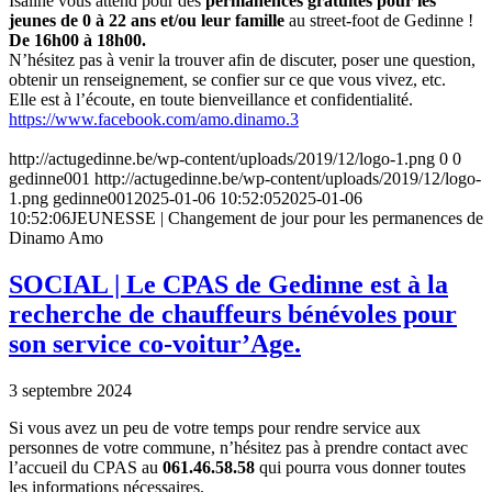
Isaline vous attend pour des
permanences gratuites pour les
jeunes de 0 à 22 ans et/ou leur famille
au street-foot de Gedinne !
De 16h00 à 18h00.
N’hésitez pas à venir la trouver afin de discuter, poser une question,
obtenir un renseignement, se confier sur ce que vous vivez, etc.
Elle est à l’écoute, en toute bienveillance et confidentialité.
https://www.facebook.com/amo.dinamo.3
http://actugedinne.be/wp-content/uploads/2019/12/logo-1.png
0
0
gedinne001
http://actugedinne.be/wp-content/uploads/2019/12/logo-
1.png
gedinne001
2025-01-06 10:52:05
2025-01-06
10:52:06
JEUNESSE | Changement de jour pour les permanences de
Dinamo Amo
SOCIAL | Le CPAS de Gedinne est à la
recherche de chauffeurs bénévoles pour
son service co-voitur’Age.
3 septembre 2024
Si vous avez un peu de votre temps pour rendre service aux
personnes de votre commune, n’hésitez pas à prendre contact avec
l’accueil du CPAS au
061.46.58.58
qui pourra vous donner toutes
les informations nécessaires.