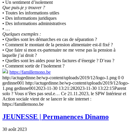
• Un sentiment d’isolement
Que puis-je y trouver ?
• Toutes les informations utiles
• Des informations juridiques
• Des informations administratives
• …
Quelques exemples :
• Quelles sont les démarches en cas de séparation ?
• Comment le montant de la pension alimentaire est-il fixé ?
• Que faire si mon ex-partenaire ne me verse pas la pension à
laquelle j’ai droit ?
• Quelles sont les aides pour les factures d’énergie ? D’eau ?
• Comment sortir de l’isolement ?
https://famillemono.be
http://actugedinne.be/wp-content/uploads/2019/12/logo-1.png
0
0
gedinne001
http://actugedinne.be/wp-content/uploads/2019/12/logo-
1.png
gedinne001
2023-11-30 13:21:28
2023-11-30 13:22:15
Parent
solo ? Vous n’êtes pas seul.e… Ce 21.11.2023, le SPW Intérieur et
Action sociale vient de se lancer le site internet :
https://famillemono.be
JEUNESSE | Permanences Dinamo
30 août 2023