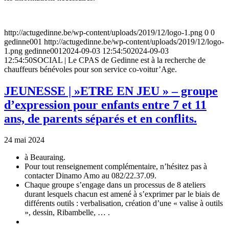
http://actugedinne.be/wp-content/uploads/2019/12/logo-1.png
0
0
gedinne001
http://actugedinne.be/wp-content/uploads/2019/12/logo-
1.png
gedinne001
2024-09-03 12:54:50
2024-09-03
12:54:50
SOCIAL | Le CPAS de Gedinne est à la recherche de
chauffeurs bénévoles pour son service co-voitur’Age.
JEUNESSE | »ETRE EN JEU » – groupe
d’expression pour enfants entre 7 et 11
ans, de parents séparés et en conflits.
24 mai 2024
à
Beauraing.
Pour tout renseignement complémentaire, n’hésitez pas à
contacter Dinamo Amo au 082/22.37.09.
Chaque groupe s’engage dans un processus de 8 ateliers
durant lesquels chacun est amené à s’exprimer par le biais de
différents outils : verbalisation, création d’une « valise à outils
», dessin, Ribambelle, … .