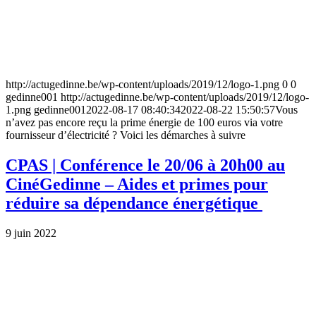
Page 1 sur 2
1
2
Suivez-nous sur Facebook
Office du tourisme
Cinéma
Notre centre de classes vertes
Liens
Pays de Bouillon en Ardennes
Syndicat d'initiative de Gedinne
Tourisme Gedinne