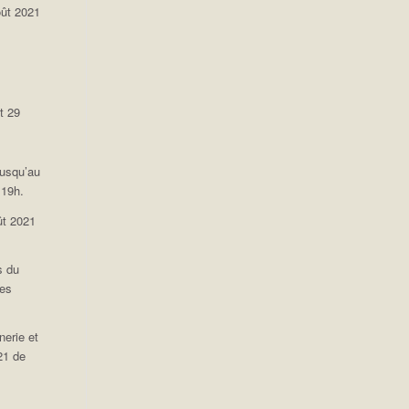
oût 2021
t 29
jusqu’au
 19h.
ût 2021
s du
des
nerie et
021 de