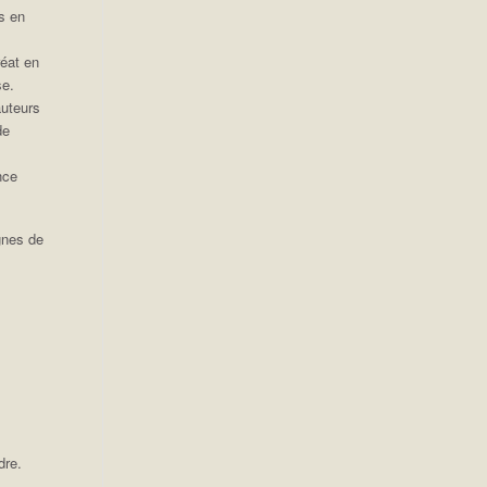
es en
éat en
se.
auteurs
de
nce
.
gnes de
dre.