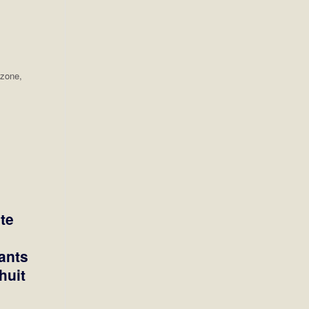
 zone,
pte
fants
huit