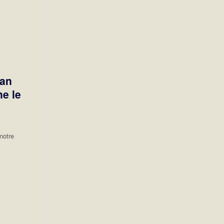
ian
e le
notre