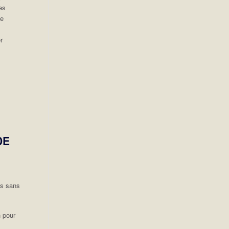
es
de
r
DE
es sans
 pour