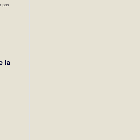
s pas
e la