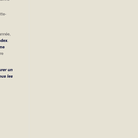
tte-
 année,
ndex
.
me
re
urer un
ous les