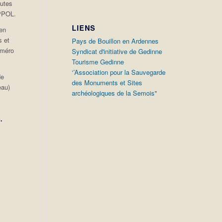
outes
EPPOL.
LIENS
 en
s et
Pays de Bouillon en Ardennes
uméro
Syndicat d'initiative de Gedinne
Tourisme Gedinne
‘’Association pour la Sauvegarde
de
des Monuments et Sites
eau)
archéologiques de la Semois"
.