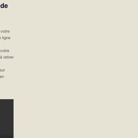
nde
 votre
 ligne
 votre
 retirer
eur
 en