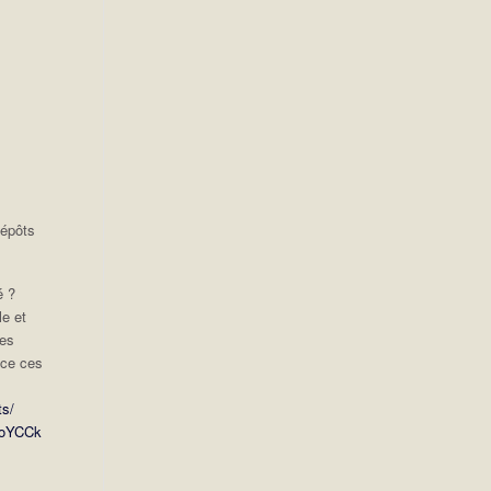
dépôts
é ?
le et
des
ace ces
ts/
YoYCCk