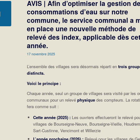
AVIS | Afin d’optimiser la gestion d
consommations d’eau sur notre
commune, le service communal a 
en place une nouvelle méthode de
relevé des index, applicable dès ce
année.
17 novembre 2025
L’ensemble des villages sera désormais réparti en
trois grou
distincts.
Voici le principe :
Chaque année, seul un groupe de villages sera visité par les o
communaux pour un relevé
physique
des compteurs. La rotat
fera comme suit :
Cette année (2025) :
Les ouvriers effectueront le relevé pou
villages de Bourseigne-Neuve, Bourseigne-Vieille, Houdrem
Sart-Custinne, Vencimont et Willerzie
L’année prochaine (2026) :
Relevé pour les villages de G