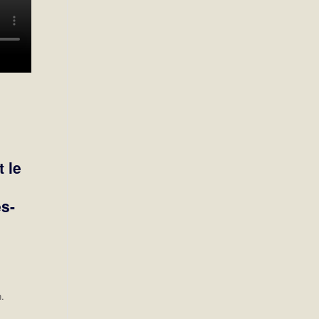
t le
s-
n.