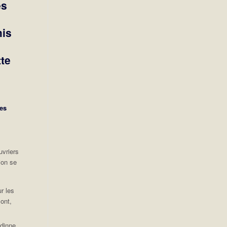
es
mis
tte
pes
uvriers
ion se
r les
ont,
edinne