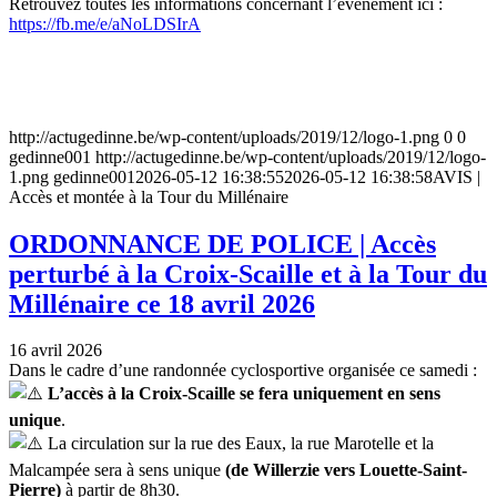
Retrouvez toutes les informations concernant l’évènement ici :
https://fb.me/e/aNoLDSIrA
http://actugedinne.be/wp-content/uploads/2019/12/logo-1.png
0
0
gedinne001
http://actugedinne.be/wp-content/uploads/2019/12/logo-
1.png
gedinne001
2026-05-12 16:38:55
2026-05-12 16:38:58
AVIS |
Accès et montée à la Tour du Millénaire
ORDONNANCE DE POLICE | Accès
perturbé à la Croix-Scaille et à la Tour du
Millénaire ce 18 avril 2026
16 avril 2026
Dans le cadre d’une randonnée cyclosportive organisée ce samedi :
L’accès à la Croix-Scaille se fera uniquement en sens
unique
.
La circulation sur la rue des Eaux, la rue Marotelle et la
Malcampée sera à sens unique
(de Willerzie vers Louette-Saint-
Pierre)
à partir de 8h30.