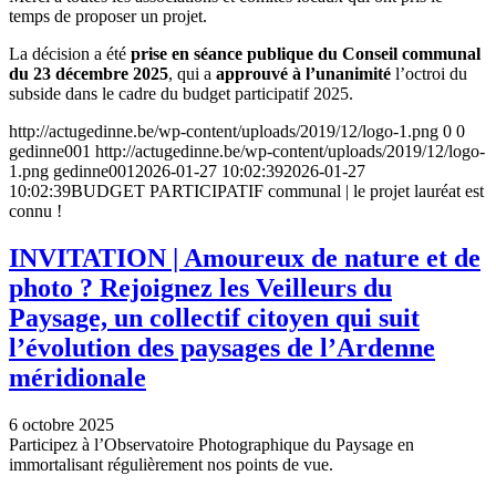
temps de proposer un projet.
La décision a été
prise en séance publique du Conseil communal
du 23 décembre 2025
, qui a
approuvé à l’unanimité
l’octroi du
subside dans le cadre du budget participatif 2025.
http://actugedinne.be/wp-content/uploads/2019/12/logo-1.png
0
0
gedinne001
http://actugedinne.be/wp-content/uploads/2019/12/logo-
1.png
gedinne001
2026-01-27 10:02:39
2026-01-27
10:02:39
BUDGET PARTICIPATIF communal | le projet lauréat est
connu !
INVITATION | Amoureux de nature et de
photo ? Rejoignez les Veilleurs du
Paysage, un collectif citoyen qui suit
l’évolution des paysages de l’Ardenne
méridionale
6 octobre 2025
Participez à l’Observatoire Photographique du Paysage en
immortalisant régulièrement nos points de vue.