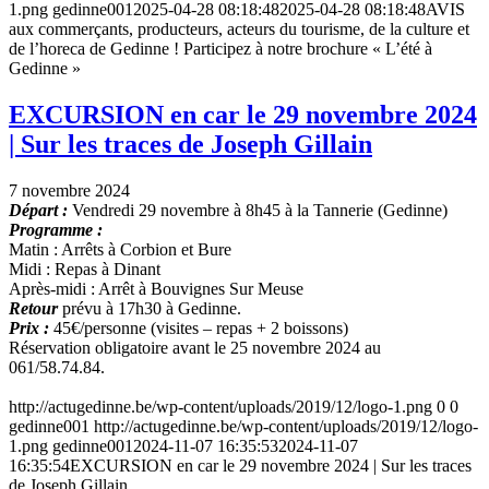
1.png
gedinne001
2025-04-28 08:18:48
2025-04-28 08:18:48
AVIS
aux commerçants, producteurs, acteurs du tourisme, de la culture et
de l’horeca de Gedinne ! Participez à notre brochure « L’été à
Gedinne »
EXCURSION en car le 29 novembre 2024
| Sur les traces de Joseph Gillain
7 novembre 2024
Départ :
Vendredi 29 novembre à 8h45 à la Tannerie (Gedinne)
Programme :
Matin : Arrêts à Corbion et Bure
Midi : Repas à Dinant
Après-midi : Arrêt à Bouvignes Sur Meuse
Retour
prévu à 17h30 à Gedinne.
Prix :
45€/personne (visites – repas + 2 boissons)
Réservation obligatoire avant le 25 novembre 2024 au
061/58.74.84.
http://actugedinne.be/wp-content/uploads/2019/12/logo-1.png
0
0
gedinne001
http://actugedinne.be/wp-content/uploads/2019/12/logo-
1.png
gedinne001
2024-11-07 16:35:53
2024-11-07
16:35:54
EXCURSION en car le 29 novembre 2024 | Sur les traces
de Joseph Gillain