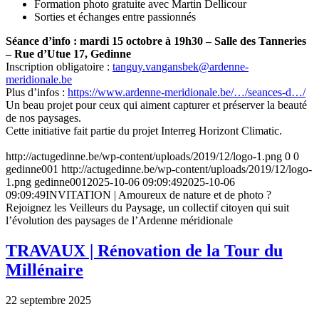
Formation photo gratuite avec Martin Dellicour
Sorties et échanges entre passionnés
Séance d’info : mardi 15 octobre à 19h30 –
S
alle des Tanneries
– Rue d’Utue 17, Gedinne
Inscription obligatoire :
tanguy.vangansbek@ardenne-
meridionale.be
Plus d’infos :
https://www.ardenne-meridionale.be/…/seances-d…/
Un beau projet pour ceux qui aiment capturer et préserver la beauté
de nos paysages.
Cette initiative fait partie du projet Interreg Horizont Climatic.
http://actugedinne.be/wp-content/uploads/2019/12/logo-1.png
0
0
gedinne001
http://actugedinne.be/wp-content/uploads/2019/12/logo-
1.png
gedinne001
2025-10-06 09:09:49
2025-10-06
09:09:49
INVITATION | Amoureux de nature et de photo ?
Rejoignez les Veilleurs du Paysage, un collectif citoyen qui suit
l’évolution des paysages de l’Ardenne méridionale
TRAVAUX | Rénovation de la Tour du
Millénaire
22 septembre 2025