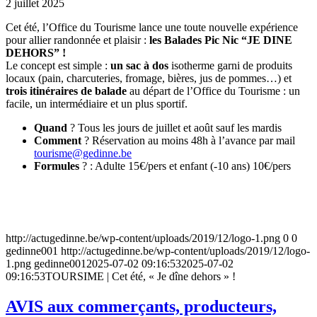
2 juillet 2025
Cet été, l’Office du
Tourisme
lance une toute nouvelle expérience
pour allier randonnée et plaisir :
les Balades Pic Nic “JE DINE
DEHORS” !
Le concept est simple :
un sac à dos
isotherme garni de produits
locaux (pain, charcuteries, fromage, bières, jus de pommes…) et
trois itinéraires de balade
au départ de l’Office du Tourisme : un
facile, un intermédiaire et un plus sportif.
Quand
? Tous les jours de juillet et août sauf les mardis
Comment
? Réservation au moins 48h à l’avance par mail
tourisme@gedinne.be
Formules
? : Adulte 15€/pers et enfant (-10 ans) 10€/pers
http://actugedinne.be/wp-content/uploads/2019/12/logo-1.png
0
0
gedinne001
http://actugedinne.be/wp-content/uploads/2019/12/logo-
1.png
gedinne001
2025-07-02 09:16:53
2025-07-02
09:16:53
TOURSIME | Cet été, « Je dîne dehors » !
AVIS aux commerçants, producteurs,