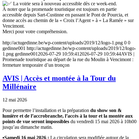
La voirie sera à nouveau accessible dès ce week-end.
À noter que la promenade touristique est toujours en partie
accessible depuis Sart-Custinne en passant le Pont de Pourcia, et
donne accès au chemin de la « Croix l’Agent » à « La Ramée » sur
Vencimont.
Merci pour votre compréhension.
http://actugedinne.be/wp-content/uploads/2019/12/logo-1.png
0
0
gedinne001
http://actugedinne.be/wp-content/uploads/2019/12/logo-
1.png
gedinne001
2026-07-29 10:59:41
2026-07-29 10:59:44
AVIS |
Promenade touristique au départ de la rue du Moulin à Vencimont :
fermeture temporaire d’un tronçon
AVIS | Accès et montée à la Tour du
Millénaire
12 mai 2026
Pour permettre l’installation et la préparation
du show son &
lumière et de l’accrobranche,
l’accès à la tour et la montée aux
points de vue seront impossibles
du vendredi 15 mai 2026 à 10h00
jusqu’au dimanche matin.
▪️
Samedi 16 mai 2026 :
La circulation sera modifiée autour de la