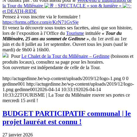
N’oubliez pas : on vous attend pour le
Week-end d’inauguration de
la Tour du Millénaire
: SPECTACLE « son & lumière »
et DEATH-RIDE
Pensez à vous inscrire via le formulaire !
https://forms.office.com/e/KrN71GvSje
Et venez la découvrir sous toutes ses facettes, ainsi que son histoire,
lors de l’exposition à l’Office du
Tourisme
intitulée
« Tour du
Millénaire, 25 ans au sommet de Gedinne »
, du 1er avril au 1er
juin et du 8 juillet au 1er septembre. Ouvert tous les jours (sauf le
mardi) de 9h00 à 16h00.
Pour
Le Chalet de la Tour du Millénaire – Gedinne
(boissons et
produits locaux), consultez sa page pour les horaires.
Son ouverture est indépendante de celle de la Tour.
http://actugedinne.be/wp-content/uploads/2019/12/logo-1.png
0
0
gedinne001
http://actugedinne.be/wp-content/uploads/2019/12/logo-
1.png
gedinne001
2026-04-14 10:33:19
2026-04-14
10:33:22
TOURISME | La Tour du Millénaire rouvre ses portes ce
mercredi 15 avril !
BUDGET PARTICIPATIF communal | le
projet lauréat est connu !
27 janvier 2026