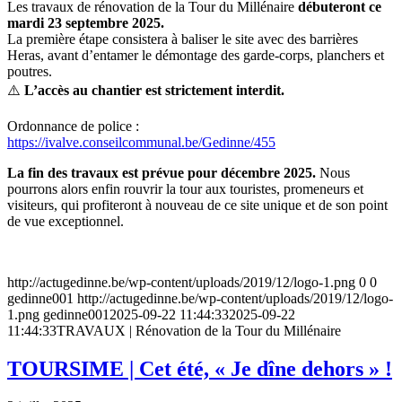
Les travaux de rénovation de la Tour du Millénaire
débuteront ce
mardi 23 septembre 2025.
La première étape consistera à baliser le site avec des barrières
Heras, avant d’entamer le démontage des garde-corps, planchers et
poutres.
⚠️
L’accès au chantier est strictement interdit.
Ordonnance de police :
https://ivalve.conseilcommunal.be/Gedinne/455
La fin des travaux est prévue pour décembre 2025.
Nous
pourrons alors enfin rouvrir la tour aux touristes, promeneurs et
visiteurs, qui profiteront à nouveau de ce site unique et de son point
de vue exceptionnel.
http://actugedinne.be/wp-content/uploads/2019/12/logo-1.png
0
0
gedinne001
http://actugedinne.be/wp-content/uploads/2019/12/logo-
1.png
gedinne001
2025-09-22 11:44:33
2025-09-22
11:44:33
TRAVAUX | Rénovation de la Tour du Millénaire
TOURSIME | Cet été, « Je dîne dehors » !