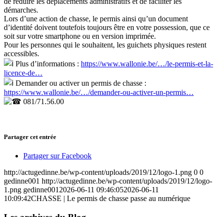
de réduire les déplacements administratifs et de faciliter les
démarches.
Lors d’une action de chasse, le permis ainsi qu’un document
d’identité doivent toutefois toujours être en votre possession, que ce
soit sur votre smartphone ou en version imprimée.
Pour les personnes qui le souhaitent, les guichets physiques restent
accessibles.
Plus d’informations :
https://www.wallonie.be/…/le-permis-et-la-
licence-de…
Demander ou activer un permis de chasse :
https://www.wallonie.be/…/demander-ou-activer-un-permis…
081/71.56.00
Partager cet entrée
Partager sur Facebook
http://actugedinne.be/wp-content/uploads/2019/12/logo-1.png
0
0
gedinne001
http://actugedinne.be/wp-content/uploads/2019/12/logo-
1.png
gedinne001
2026-06-11 09:46:05
2026-06-11
10:09:42
CHASSE | Le permis de chasse passe au numérique