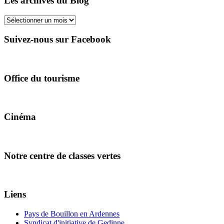
Les archives du Blog
Les
archives
du
Suivez-nous sur Facebook
Blog
Office du tourisme
Cinéma
Notre centre de classes vertes
Liens
Pays de Bouillon en Ardennes
Syndicat d'initiative de Gedinne