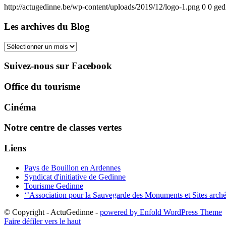
http://actugedinne.be/wp-content/uploads/2019/12/logo-1.png
0
0
ged
Les archives du Blog
Les
archives
du
Suivez-nous sur Facebook
Blog
Office du tourisme
Cinéma
Notre centre de classes vertes
Liens
Pays de Bouillon en Ardennes
Syndicat d'initiative de Gedinne
Tourisme Gedinne
‘’Association pour la Sauvegarde des Monuments et Sites arch
© Copyright - ActuGedinne -
powered by Enfold WordPress Theme
Faire défiler vers le haut