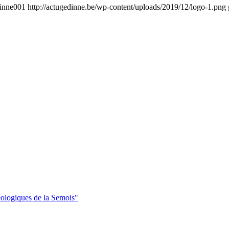
inne001
http://actugedinne.be/wp-content/uploads/2019/12/logo-1.png
éologiques de la Semois"