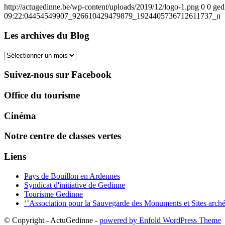
http://actugedinne.be/wp-content/uploads/2019/12/logo-1.png
0
0
ged
09:22:04
454549907_926610429479879_1924405736712611737_n
Les archives du Blog
Les
archives
du
Suivez-nous sur Facebook
Blog
Office du tourisme
Cinéma
Notre centre de classes vertes
Liens
Pays de Bouillon en Ardennes
Syndicat d'initiative de Gedinne
Tourisme Gedinne
‘’Association pour la Sauvegarde des Monuments et Sites arch
© Copyright - ActuGedinne -
powered by Enfold WordPress Theme