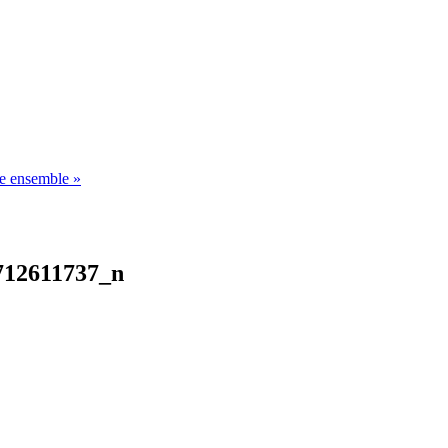
 ensemble »
712611737_n