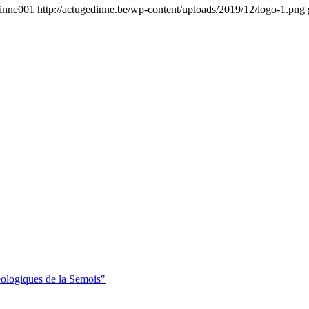
inne001
http://actugedinne.be/wp-content/uploads/2019/12/logo-1.png
éologiques de la Semois"