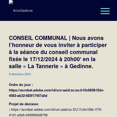
CONSEIL COMMUNAL | Nous avons
l’honneur de vous inviter à participer
à la séance du conseil communal
fixée le 17/12/2024 à 20h00′ en la
salle « La Tannerie » à Gedinne.
9 décembre 2024
Ordre du jour :
https://acrobat.adobe.com/id/urn:aaid:sc:eu:b10c6838-f2dc-
4583-ab32-683f17457a0d
Projet de décision
:
https://acrobat.adobe.com/id/urn:aaid:sc:EU:7c3e105b-1f75-
41d1-a3e5-3459593d9758