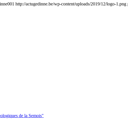
inne001
http://actugedinne.be/wp-content/uploads/2019/12/logo-1.png
éologiques de la Semois"