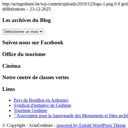
http://actugedinne.be/wp-content/uploads/2019/12/logo-1.png
0
0
ged
délibérations – 23-12-2025
Les archives du Blog
Les
archives
du
Suivez-nous sur Facebook
Blog
Office du tourisme
Cinéma
Notre centre de classes vertes
Liens
Pays de Bouillon en Ardennes
Syndicat d'initiative de Gedinne
Tourisme Gedinne
‘’Association pour la Sauvegarde des Monuments et Sites arch
© Copyright - ActuGedinne -
powered by Enfold WordPress Theme