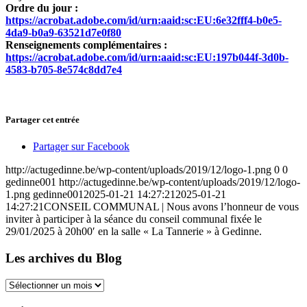
Ordre du jour :
https://acrobat.adobe.com/id/urn:aaid:sc:EU:6e32fff4-b0e5-
4da9-b0a9-63521d7e0f80
Renseignements complémentaires :
https://acrobat.adobe.com/id/urn:aaid:sc:EU:197b044f-3d0b-
4583-b705-8e574c8dd7e4
Partager cet entrée
Partager sur Facebook
http://actugedinne.be/wp-content/uploads/2019/12/logo-1.png
0
0
gedinne001
http://actugedinne.be/wp-content/uploads/2019/12/logo-
1.png
gedinne001
2025-01-21 14:27:21
2025-01-21
14:27:21
CONSEIL COMMUNAL | Nous avons l’honneur de vous
inviter à participer à la séance du conseil communal fixée le
29/01/2025 à 20h00′ en la salle « La Tannerie » à Gedinne.
Les archives du Blog
Les
archives