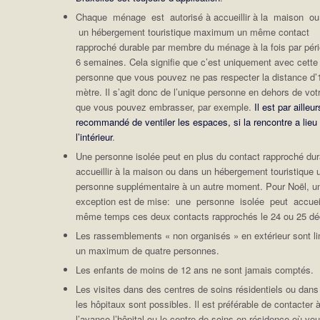
Chaque ménage est autorisé à accueillir à la maison o
un hébergement touristique maximum un même contact
rapproché durable par membre du ménage à la fois par pér
6 semaines. Cela signifie que c’est uniquement avec cette
personne que vous pouvez ne pas respecter la distance d’
mètre. Il s’agit donc de l’unique personne en dehors de vot
que vous pouvez embrasser, par exemple.
Il est par ailleur
recommandé de ventiler les espaces, si la rencontre a lieu
l’intérieur
.
Une personne isolée peut en plus du contact rapproché dur
accueillir à la maison ou dans un hébergement touristique 
personne supplémentaire à un autre moment. Pour Noël, u
exception est de mise: une personne isolée peut accueil
même temps ces deux contacts rapprochés le 24 ou 25 d
Les rassemblements « non organisés » en extérieur sont li
un maximum de quatre personnes.
Les enfants de moins de 12 ans ne sont jamais comptés.
Les visites dans des centres de soins résidentiels ou dans
les hôpitaux sont possibles. Il est préférable de contacter 
l’avance l’hôpital ou le centre de soins en résidence où vo