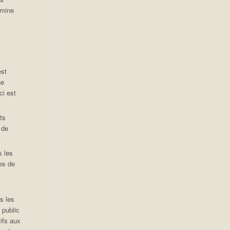
rmine
est
ne
ci est
ts
 de
s les
es de
s
s les
 public
tifs aux