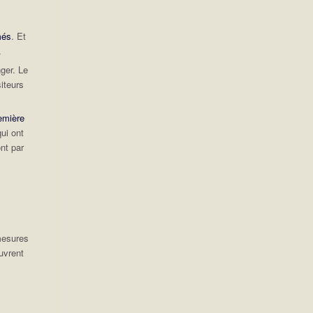
més
. Et
.
nger. Le
siteurs
emière
ui ont
nt par
mesures
uvrent