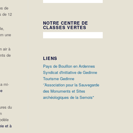
es de
s de 12
NOTRE CENTRE DE
CLASSES VERTES
le,
mum une
n air à
nts de
LIENS
Pays de Bouillon en Ardennes
Syndicat d'initiative de Gedinne
Tourisme Gedinne
la mi-
‘’Association pour la Sauvegarde
le
des Monuments et Sites
archéologiques de la Semois"
ures du
en
modèle
ie et à