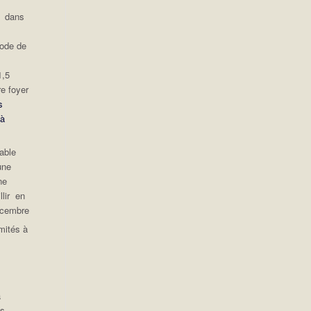
u dans
iode de
1,5
re foyer
s
 à
able
une
ne
lir en
écembre
mités à
à
us