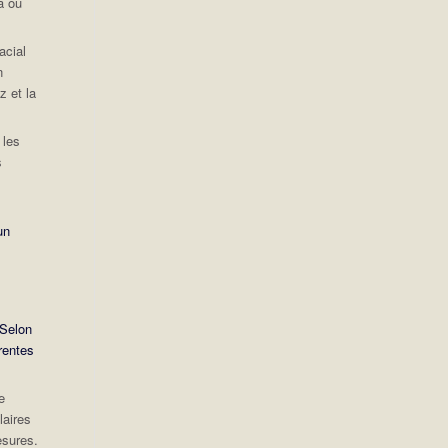
à où
acial
n
z et la
 les
s
un
Selon
rentes
e
laires
esures.