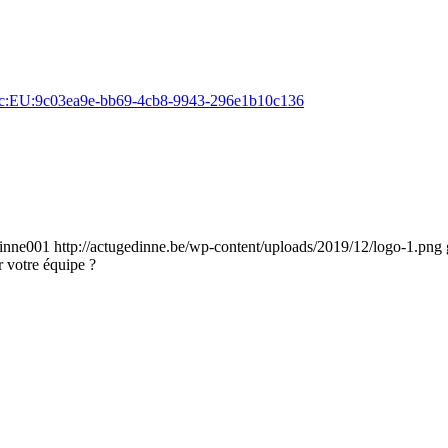
id:sc:EU:9c03ea9e-bb69-4cb8-9943-296e1b10c136
inne001
http://actugedinne.be/wp-content/uploads/2019/12/logo-1.png
r votre équipe ?