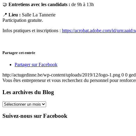
🤝
Entretiens avec les candidats :
de 9h à 13h
📍
Lieu :
Salle La Tannerie
Participation gratuite.
Infos pratiques et inscriptions :
https://acrobat.adobe.com/id/urn:aa
Partager cet entrée
Partager sur Facebook
http://actugedinne.be/wp-content/uploads/2019/12/logo-1.png
0
0
ged
Vous êtes entrepreneur et vous recherchez du personnel pour renforce
Les archives du Blog
Les
archives
du
Suivez-nous sur Facebook
Blog