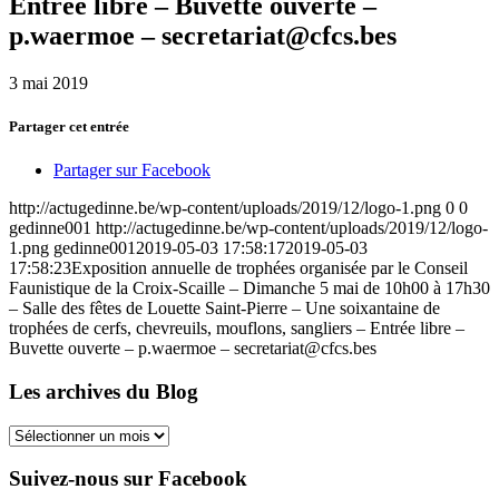
Entrée libre – Buvette ouverte –
p.waermoe – secretariat@cfcs.bes
3 mai 2019
Partager cet entrée
Partager sur Facebook
http://actugedinne.be/wp-content/uploads/2019/12/logo-1.png
0
0
gedinne001
http://actugedinne.be/wp-content/uploads/2019/12/logo-
1.png
gedinne001
2019-05-03 17:58:17
2019-05-03
17:58:23
Exposition annuelle de trophées organisée par le Conseil
Faunistique de la Croix-Scaille – Dimanche 5 mai de 10h00 à 17h30
– Salle des fêtes de Louette Saint-Pierre – Une soixantaine de
trophées de cerfs, chevreuils, mouflons, sangliers – Entrée libre –
Buvette ouverte – p.waermoe – secretariat@cfcs.bes
Les archives du Blog
Les
archives
du
Suivez-nous sur Facebook
Blog