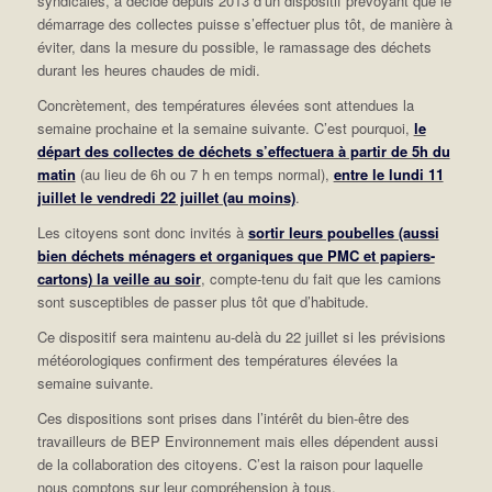
syndicales, a décidé depuis 2013 d’un dispositif prévoyant que le
démarrage des collectes puisse s’effectuer plus tôt, de manière à
éviter, dans la mesure du possible, le ramassage des déchets
durant les heures chaudes de midi.
Concrètement, des températures élevées sont attendues la
semaine prochaine et la semaine suivante. C’est pourquoi,
le
départ des collectes de déchets s’effectuera à partir de 5h du
matin
(au lieu de 6h ou 7 h en temps normal),
entre le lundi 11
juillet le vendredi 22 juillet (au moins)
.
Les citoyens sont donc invités à
sortir leurs poubelles (aussi
bien déchets ménagers et organiques que PMC et papiers-
cartons) la veille au soir
, compte-tenu du fait que les camions
sont susceptibles de passer plus tôt que d’habitude.
Ce dispositif sera maintenu au-delà du 22 juillet si les prévisions
météorologiques confirment des températures élevées la
semaine suivante.
Ces dispositions sont prises dans l’intérêt du bien-être des
travailleurs de BEP Environnement mais elles dépendent aussi
de la collaboration des citoyens. C’est la raison pour laquelle
nous comptons sur leur compréhension à tous.