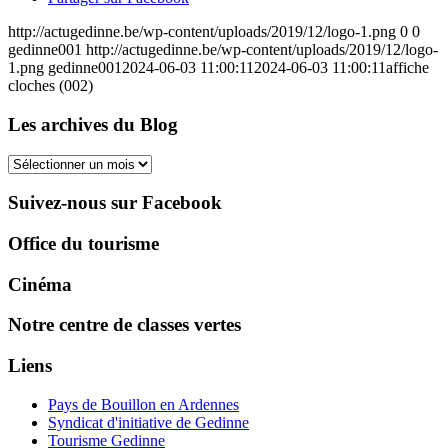
http://actugedinne.be/wp-content/uploads/2019/12/logo-1.png
0
0
gedinne001
http://actugedinne.be/wp-content/uploads/2019/12/logo-
1.png
gedinne001
2024-06-03 11:00:11
2024-06-03 11:00:11
affiche
cloches (002)
Les archives du Blog
Les
archives
du
Suivez-nous sur Facebook
Blog
Office du tourisme
Cinéma
Notre centre de classes vertes
Liens
Pays de Bouillon en Ardennes
Syndicat d'initiative de Gedinne
Tourisme Gedinne