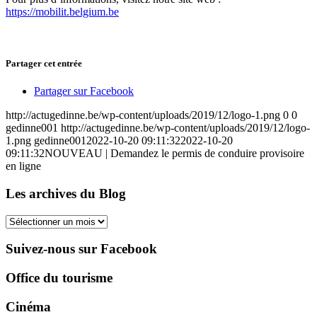
https://mobilit.belgium.be
Partager cet entrée
Partager sur Facebook
http://actugedinne.be/wp-content/uploads/2019/12/logo-1.png
0
0
gedinne001
http://actugedinne.be/wp-content/uploads/2019/12/logo-
1.png
gedinne001
2022-10-20 09:11:32
2022-10-20
09:11:32
NOUVEAU | Demandez le permis de conduire provisoire
en ligne
Les archives du Blog
Les
archives
du
Suivez-nous sur Facebook
Blog
Office du tourisme
Cinéma