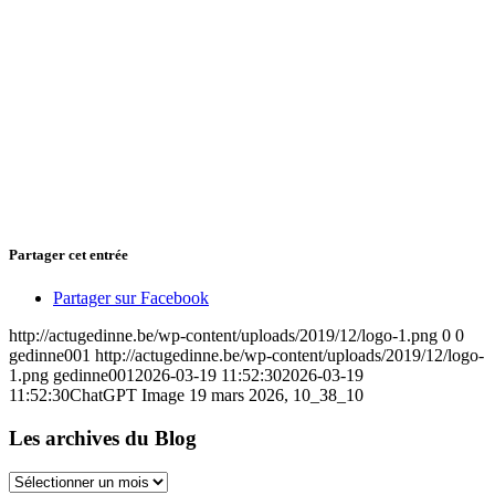
Partager cet entrée
Partager sur Facebook
http://actugedinne.be/wp-content/uploads/2019/12/logo-1.png
0
0
gedinne001
http://actugedinne.be/wp-content/uploads/2019/12/logo-
1.png
gedinne001
2026-03-19 11:52:30
2026-03-19
11:52:30
ChatGPT Image 19 mars 2026, 10_38_10
Les archives du Blog
Les