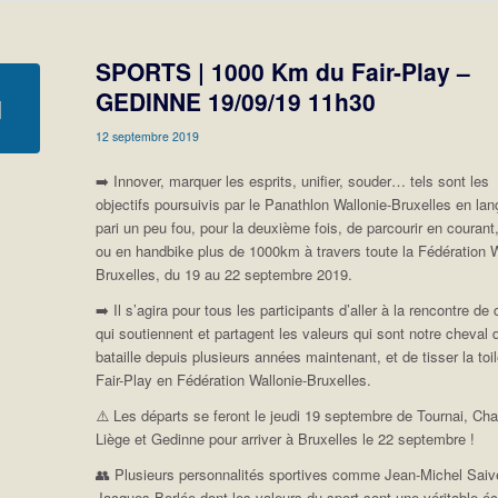
SPORTS | 1000 Km du Fair-Play –
GEDINNE 19/09/19 11h30
12 septembre 2019
➡️ Innover, marquer les esprits, unifier, souder… tels sont les
objectifs poursuivis par le Panathlon Wallonie-Bruxelles en lan
pari un peu fou, pour la deuxième fois, de parcourir en courant
ou en handbike plus de 1000km à travers toute la Fédération W
Bruxelles, du 19 au 22 septembre 2019.
➡️ Il s’agira pour tous les participants d’aller à la rencontre de
qui soutiennent et partagent les valeurs qui sont notre cheval 
bataille depuis plusieurs années maintenant, et de tisser la toi
Fair-Play en Fédération Wallonie-Bruxelles.
⚠️ Les départs se feront le jeudi 19 septembre de Tournai, Char
Liège et Gedinne pour arriver à Bruxelles le 22 septembre !
👥 Plusieurs personnalités sportives comme Jean-Michel Saiv
Jacques Borlée dont les valeurs du sport sont une véritable é