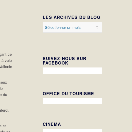
LES ARCHIVES DU BLOG
çant ce
SUIVEZ-NOUS SUR
, à vélo
FACEBOOK
allonie
 ceux
de
OFFICE DU TOURISME
le du
leroi,
CINÉMA
e et
cole de