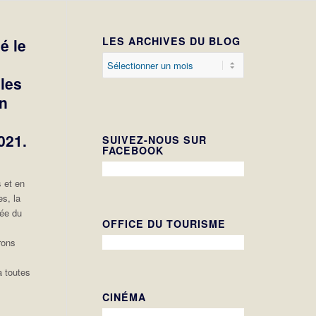
LES ARCHIVES DU BLOG
é le
les
en
021.
SUIVEZ-NOUS SUR
FACEBOOK
s et en
s, la
née du
OFFICE DU TOURISME
rons
à toutes
CINÉMA