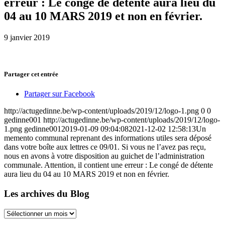
erreur : Le congé de détente aura lieu du
04 au 10 MARS 2019 et non en février.
9 janvier 2019
Partager cet entrée
Partager sur Facebook
http://actugedinne.be/wp-content/uploads/2019/12/logo-1.png
0
0
gedinne001
http://actugedinne.be/wp-content/uploads/2019/12/logo-
1.png
gedinne001
2019-01-09 09:04:08
2021-12-02 12:58:13
Un
memento communal reprenant des informations utiles sera déposé
dans votre boîte aux lettres ce 09/01. Si vous ne l’avez pas reçu,
nous en avons à votre disposition au guichet de l’administration
communale. Attention, il contient une erreur : Le congé de détente
aura lieu du 04 au 10 MARS 2019 et non en février.
Les archives du Blog
Les
archives