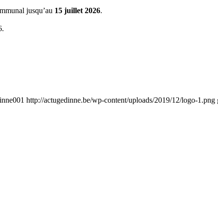
 communal jusqu’au
15 juillet 2026
.
6.
inne001
http://actugedinne.be/wp-content/uploads/2019/12/logo-1.png