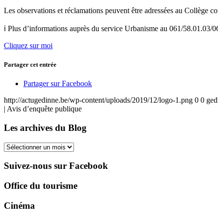
Les observations et réclamations peuvent être adressées au Collège
ℹ️ Plus d’informations auprès du service Urbanisme au 061/58.01.03/0
Cliquez sur moi
Partager cet entrée
Partager sur Facebook
http://actugedinne.be/wp-content/uploads/2019/12/logo-1.png
0
0
ged
| Avis d’enquête publique
Les archives du Blog
Les
archives
du
Suivez-nous sur Facebook
Blog
Office du tourisme
Cinéma