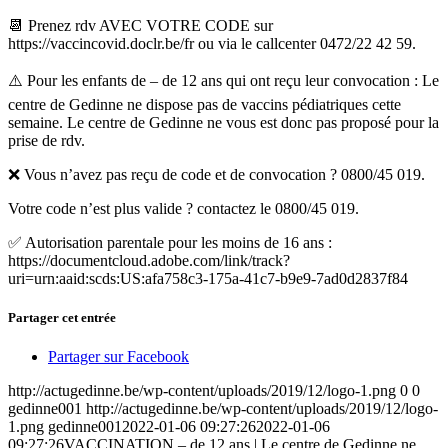
📆 Prenez rdv AVEC VOTRE CODE sur
https://vaccincovid.doclr.be/fr ou via le callcenter 0472/22 42 59.
⚠️ Pour les enfants de – de 12 ans qui ont reçu leur convocation : Le
centre de Gedinne ne dispose pas de vaccins pédiatriques cette
semaine. Le centre de Gedinne ne vous est donc pas proposé pour la
prise de rdv.
❌ Vous n’avez pas reçu de code et de convocation ? 0800/45 019.
Votre code n’est plus valide ? contactez le 0800/45 019.
✅ Autorisation parentale pour les moins de 16 ans :
https://documentcloud.adobe.com/link/track?
uri=urn:aaid:scds:US:afa758c3-175a-41c7-b9e9-7ad0d2837f84
Partager cet entrée
Partager sur Facebook
http://actugedinne.be/wp-content/uploads/2019/12/logo-1.png
0
0
gedinne001
http://actugedinne.be/wp-content/uploads/2019/12/logo-
1.png
gedinne001
2022-01-06 09:27:26
2022-01-06
09:27:26
VACCINATION – de 12 ans | Le centre de Gedinne ne