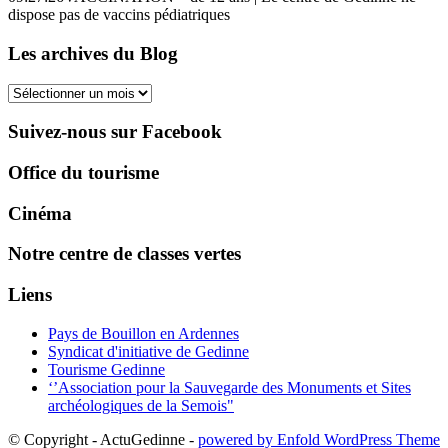
dispose pas de vaccins pédiatriques
Les archives du Blog
Les
archives
du
Suivez-nous sur Facebook
Blog
Office du tourisme
Cinéma
Notre centre de classes vertes
Liens
Pays de Bouillon en Ardennes
Syndicat d'initiative de Gedinne
Tourisme Gedinne
‘’Association pour la Sauvegarde des Monuments et Sites
archéologiques de la Semois"
© Copyright - ActuGedinne -
powered by Enfold WordPress Theme