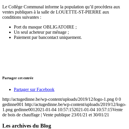
Le Collège Communal informe la population qu’il procèdera aux
ventes publiques à la salle de LOUETTE-ST-PIERRE aux
conditions suivantes :
Port du masque OBLIGATOIRE ;
Un seul acheteur par ménage ;
Paiement par bancontact uniquement.
Partager cet entrée
Partager sur Facebook
http://actugedinne.be/wp-content/uploads/2019/12/logo-1.png
0
0
gedinne001
http://actugedinne.be/wp-content/uploads/2019/12/logo-
1.png
gedinne001
2021-01-04 10:57:15
2021-01-04 10:57:15
Vente
de bois de chauffage | Vente publique 23/01/21 et 30/01/21
Les archives du Blog