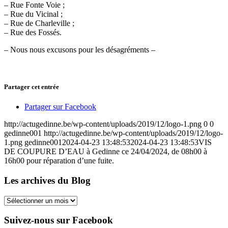
– Rue Fonte Voie ;
– Rue du Vicinal ;
– Rue de Charleville ;
– Rue des Fossés.
– Nous nous excusons pour les désagréments –
Partager cet entrée
Partager sur Facebook
http://actugedinne.be/wp-content/uploads/2019/12/logo-1.png
0
0
gedinne001
http://actugedinne.be/wp-content/uploads/2019/12/logo-
1.png
gedinne001
2024-04-23 13:48:53
2024-04-23 13:48:53
VIS
DE COUPURE D’EAU à Gedinne ce 24/04/2024, de 08h00 à
16h00 pour réparation d’une fuite.
Les archives du Blog
Les
archives
du
Suivez-nous sur Facebook
Blog