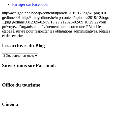
Partager sur Facebook
http://actugedinne.be/wp-content/uploads/2019/12/logo-1.png
0
0
gedinne001
http://actugedinne.be/wp-content/uploads/2019/12/logo-
1.png
gedinne001
2026-02-09 10:29:21
2026-02-09 10:29:22
Vous
prévoyez d’organiser un événement sur la commune ? Voici les
étapes à suivre pour respecter les obligations administratives, légales
et de sécurité.
Les archives du Blog
Les
archives
du
Suivez-nous sur Facebook
Blog
Office du tourisme
Cinéma