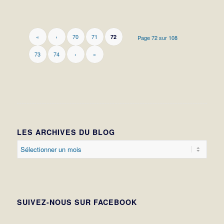
«
‹
70
71
72
Page 72 sur 108
73
74
›
»
LES ARCHIVES DU BLOG
SUIVEZ-NOUS SUR FACEBOOK