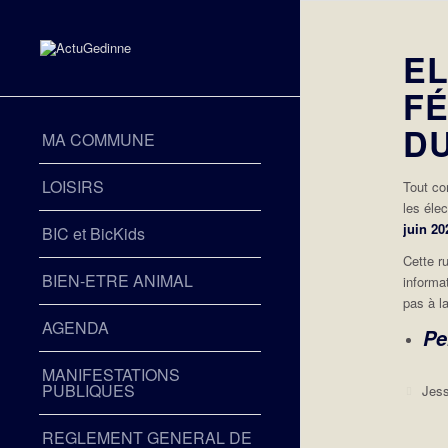
E
F
DU
MA COMMUNE
LOISIRS
Tout c
les éle
juin 20
BIC et BicKids
Cette r
BIEN-ETRE ANIMAL
informa
pas à la
AGENDA
Pe
MANIFESTATIONS
PUBLIQUES
Jess
REGLEMENT GENERAL DE