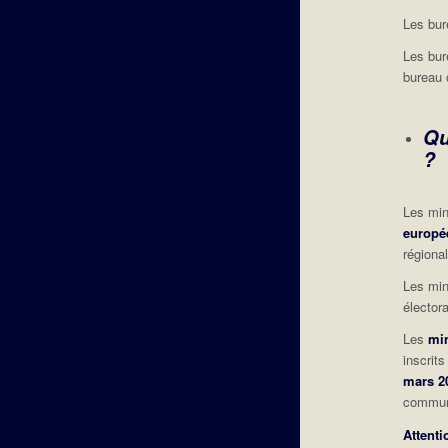
Les bur
Les bur
bureau 
Qu
?
Les min
europé
régiona
Les min
élector
Les
mi
inscrit
mars 2
commun
Attenti