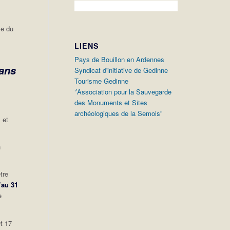
se du
LIENS
Pays de Bouillon en Ardennes
 ans
Syndicat d'initiative de Gedinne
Tourisme Gedinne
‘’Association pour la Sauvegarde
des Monuments et Sites
archéologiques de la Semois"
 et
n
tre
’au 31
e
t 17