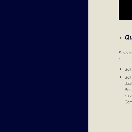
Qu
Si vous
:
Soi
Soi
déci
Pour
suiv
Comm