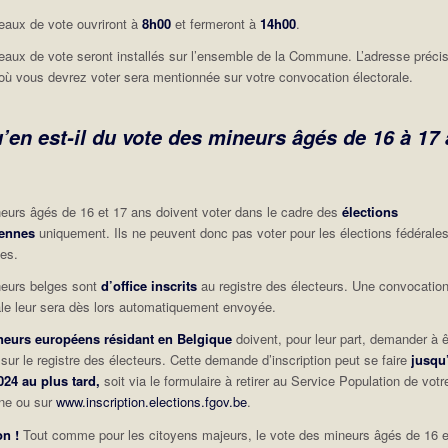
eaux de vote ouvriront à
8h00
et fermeront à
14h00
.
eaux de vote seront installés sur l’ensemble de la Commune. L’adresse préci
où vous devrez voter sera mentionnée sur votre convocation électorale.
’en est-il du vote des mineurs âgés de 16 à 17
eurs âgés de 16 et 17 ans doivent voter dans le cadre des
élections
ennes
uniquement. Ils ne peuvent donc pas voter pour les élections fédérales
les.
eurs belges sont
d’office inscrits
au registre des électeurs. Une convocatio
ale leur sera dès lors automatiquement envoyée.
neurs européens résidant en Belgique
doivent, pour leur part, demander à ê
s sur le registre des électeurs. Cette demande d’inscription peut se faire
jusqu
024 au plus tard,
soit via le formulaire à retirer au Service Population de votr
e ou sur
www.inscription.elections.fgov.be
.
on !
Tout comme pour les citoyens majeurs, le vote des mineurs âgés de 16 e