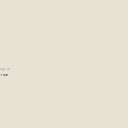
icap est
Namur