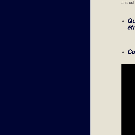
ans est
Qu
ét
Co