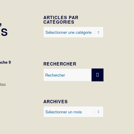
,
ARTICLES PAR
CATÉGORIES
ES
Articles
par
catégories
nche 9
RECHERCHER
itez
ARCHIVES