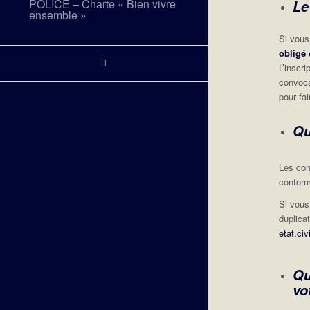
POLICE – Charte « Bien vivre
Le
ensemble »
Si vous
obligé 
L’inscr
convoca
pour fai
Qu
Les con
conform
Si vous
duplica
etat.ci
Qu
vo