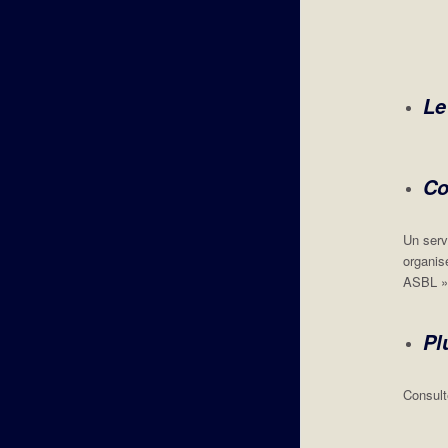
Le
Co
Un serv
organis
ASBL » 
Pl
Consult