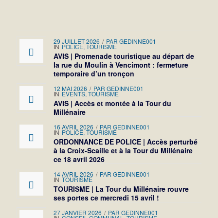
29 JUILLET 2026
/
PAR
GEDINNE001
IN
POLICE
,
TOURISME
AVIS | Promenade touristique au départ de
la rue du Moulin à Vencimont : fermeture
temporaire d’un tronçon
12 MAI 2026
/
PAR
GEDINNE001
IN
EVENTS
,
TOURISME
AVIS | Accès et montée à la Tour du
Millénaire
16 AVRIL 2026
/
PAR
GEDINNE001
IN
POLICE
,
TOURISME
ORDONNANCE DE POLICE | Accès perturbé
à la Croix-Scaille et à la Tour du Millénaire
ce 18 avril 2026
14 AVRIL 2026
/
PAR
GEDINNE001
IN
TOURISME
TOURISME | La Tour du Millénaire rouvre
ses portes ce mercredi 15 avril !
27 JANVIER 2026
/
PAR
GEDINNE001
IN
CONSEIL COMMUNAL
,
TOURISME