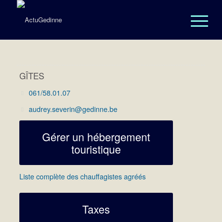
GÎTES
061/58.01.07
audrey.severin@gedinne.be
Gérer un hébergement
touristique
Liste complète des chauffagistes agréés
Taxes