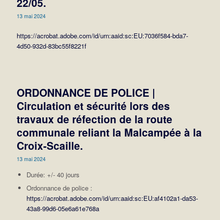
22/05.
13 mai 2024
https://acrobat.adobe.com/id/urn:aaid:sc:EU:7036f584-bda7-
4d50-932d-83bc55f8221f
ORDONNANCE DE POLICE |
Circulation et sécurité lors des
travaux de réfection de la route
communale reliant la Malcampée à la
Croix-Scaille.
13 mai 2024
Durée: +/- 40 jours
Ordonnance de police :
https://acrobat.adobe.com/id/urn:aaid:sc:EU:af4102a1-da53-
43a8-99d6-05e6a61e768a