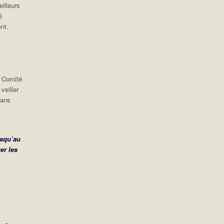
illeurs
é
nt.
e Comité
veiller
dans
e
usqu’au
er les