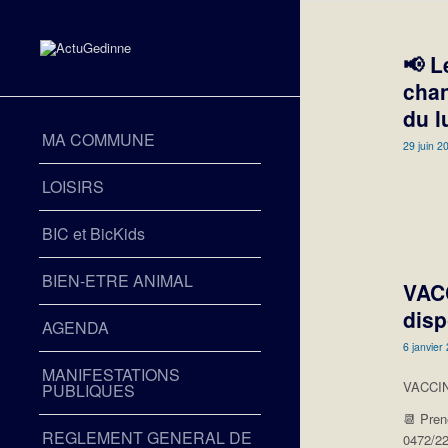
📢 L
chan
du l
MA COMMUNE
29 juin 2
LOISIRS
BIC et BicKids
BIEN-ETRE ANIMAL
VACC
disp
AGENDA
6 janvier
MANIFESTATIONS
VACCINA
PUBLIQUES
📆 Pren
REGLEMENT GENERAL DE
0472/22