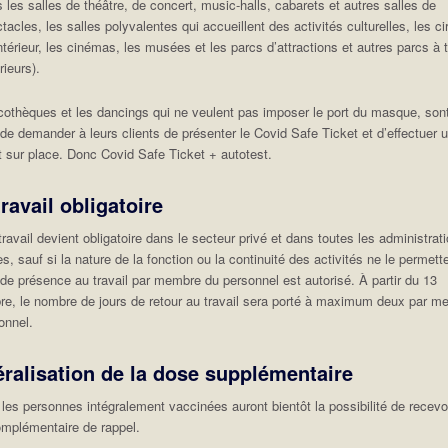
 les salles de théâtre, de concert, music-halls, cabarets et autres salles de
tacles, les salles polyvalentes qui accueillent des activités culturelles, les c
ntérieur, les cinémas, les musées et les parcs d’attractions et autres parcs à
érieurs).
cothèques et les dancings qui ne veulent pas imposer le port du masque, son
 de demander à leurs clients de présenter le Covid Safe Ticket et d’effectuer 
t sur place. Donc Covid Safe Ticket + autotest.
travail obligatoire
travail devient obligatoire dans le secteur privé et dans toutes les administrat
s, sauf si la nature de la fonction ou la continuité des activités ne le permett
 de présence au travail par membre du personnel est autorisé. À partir du 13
e, le nombre de jours de retour au travail sera porté à maximum deux par m
onnel.
ralisation de la dose supplémentaire
les personnes intégralement vaccinées auront bientôt la possibilité de recevo
mplémentaire de rappel.