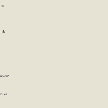
r de
mais
ampleur
iques ;