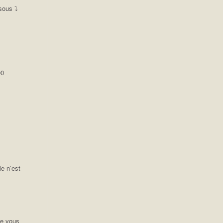
sous ⤵️
00
le n’est
ue vous