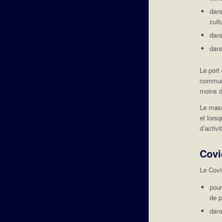
dans
cult
dans
dans
Le port
communa
moins d
Le masq
et lors
d’activi
Covi
Le Covi
pour
de p
dans