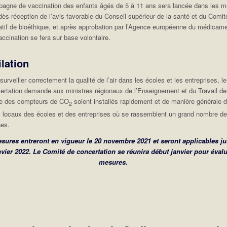
agne de vaccination des enfants âgés de 5 à 11 ans sera lancée dans les me
 dès réception de l’avis favorable du Conseil supérieur de la santé et du Comit
atif de bioéthique, et après approbation par l’Agence européenne du médicame
accination se fera sur base volontaire.
ilation
surveiller correctement la qualité de l’air dans les écoles et les entreprises, l
ertation demande aux ministres régionaux de l’Enseignement et du Travail de 
ue des compteurs de CO
soient installés rapidement et de manière générale 
2
s locaux des écoles et des entreprises où se rassemblent un grand nombre d
es.
sures entreront en vigueur le 20 novembre 2021 et seront applicables j
nvier 2022. Le Comité de concertation se réunira début janvier pour évalu
mesures.