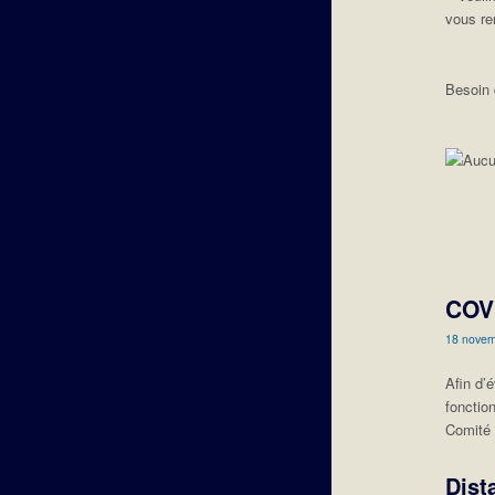
vous re
Besoin 
COVI
18 nove
Afin d’
fonctio
Comité 
Dist