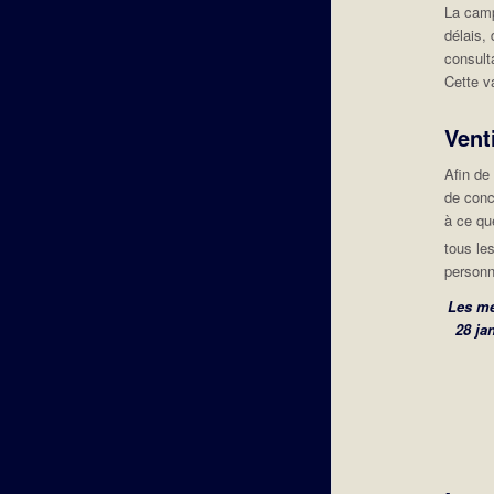
La camp
délais,
consult
Cette v
Vent
Afin de 
de conc
à ce q
tous le
personn
Les me
28 ja