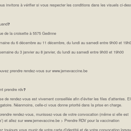
us invitons à vérifier si vous respecter les conditions dans les visuels ci-des
quand❓
ue de la croisette à 5575 Gedinne
emaine du 6 décembre au 11 décembre, du lundi au samedi entre 9h00 et 19h
a semaine du 3 janvier au 8 janvier, du lundi au samedi entre 9h00 et 19h00
uvez prendre rendez-vous sur www.jemevaccine.be
t prendre rdv❓
ise de rendez-vous est vivement conseillée afin d’éviter les files d’attentes. El
igatoire. Néanmoins, celle-ci vous donne priorité dans la prise en charge.
 prendre rendez-vous, munissez-vous de votre convocation (même si elle est
e’) et allez sur www.jemevaccine.be > Prendre RDV pour la vaccination
llez toujours vous munir de votre carte d’identité et de votre convocation lorsq