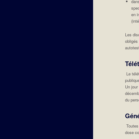
dans
spec
en i
(int
Les dis
obligés
autotes
Télé
Le télé
publique
Un jour
décembr
du pers
Géné
Toutes 
dose co