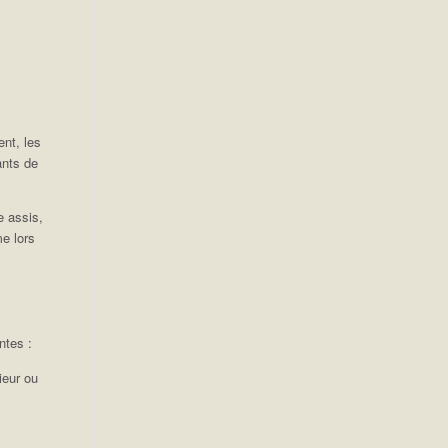
ent, les
ants de
e assis,
me lors
ntes :
ieur ou
;