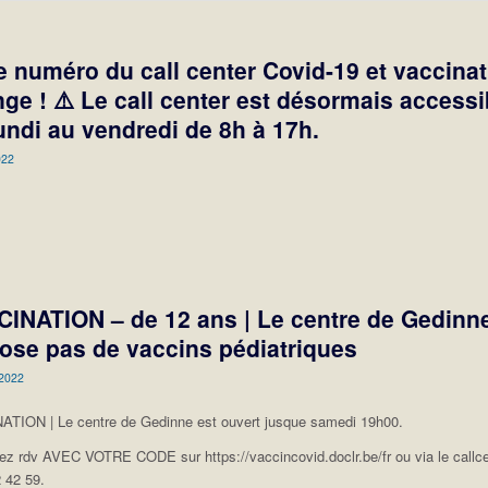
e numéro du call center Covid-19 et vaccina
ge ! ⚠️ Le call center est désormais accessi
undi au vendredi de 8h à 17h.
022
INATION – de 12 ans | Le centre de Gedinn
ose pas de vaccins pédiatriques
 2022
TION | Le centre de Gedinne est ouvert jusque samedi 19h00.
ez rdv AVEC VOTRE CODE sur https://vaccincovid.doclr.be/fr ou via le callc
 42 59.