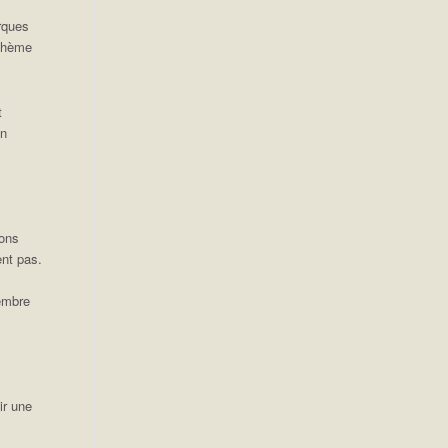
irques
 thème
t
un
ions
ent pas.
embre
ir une