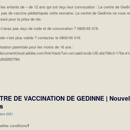
 les enfants de – de 12 ans qui ont reçu leur convocation : Le centre de Gedi
 pas de vaccins pédiatriques cette semaine. Le centre de Gedinne ne vous e
posé pour la prise de rdv.
n’avez pas reçu de code et de convocation ? 0800/45 019.
ode n’est plus valide ? contactez le 0800/45 019.
isation parentale pour les moins de 16 ans :
/documentcloud.adobe.com/link/track?uri=urn:aaid:scds:US:afa758c3-175a-41
ad0d2837f84
TRE DE VACCINATION DE GEDINNE | Nouvel
s
mbre 2021
elles conditions❓