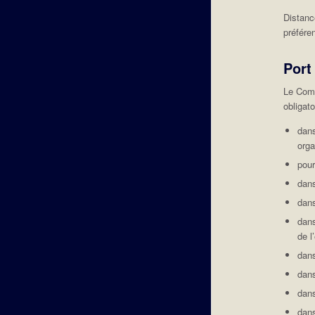
Distanc
préfére
Port
Le Comi
obligato
dans
orga
pour
dans
dans
dans
de l
dan
dans
dans
dans