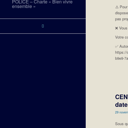
POLICE – Charte « Bien vivre
ensemble »
⚠️ Pour
dispose
pas pro
❌ Vous 
Votre c
✅ Autor
https:/
b9e9-7
CEN
date
29 nove
Sous qu