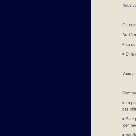
Nous vo
Où et 
Au 13 r
◾️ La s
◾️ Et l
Vous po
Commen
◾️ La pr
pas obl
◾️ Pour
‘périmé
◾️ Veui