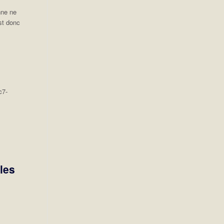
nne ne
st donc
c7-
les